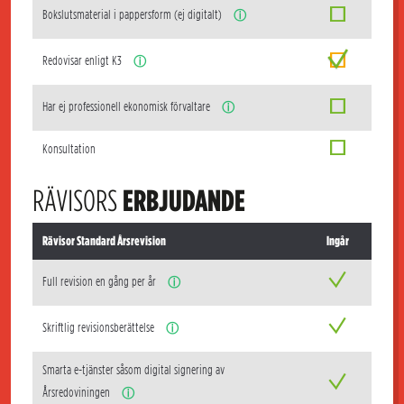
Bokslutsmaterial i pappersform (ej digitalt)
ⓘ
Redovisar enligt K3
ⓘ
Har ej professionell ekonomisk förvaltare
ⓘ
Konsultation
RÄVISORS
ERBJUDANDE
Rävisor Standard Årsrevision
Ingår
Full revision en gång per år
ⓘ
Skriftlig revisionsberättelse
ⓘ
Smarta e-tjänster såsom digital signering av
Årsredoviningen
ⓘ