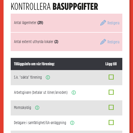
KONTROLLERA
BASUPPGIFTER
Antal lägenheter
(29)
Redigera
Antal externt uthyrda lokaler
(2)
Redigera
Tilläggsinfo om vår förening:
Lägg till
S.k. "oäkta" förening
ⓘ
Arbetsgivare (betalar ut löner/arvoden)
ⓘ
Momsskyldig
ⓘ
Delägare i samfällighet/GA-anläggning
ⓘ