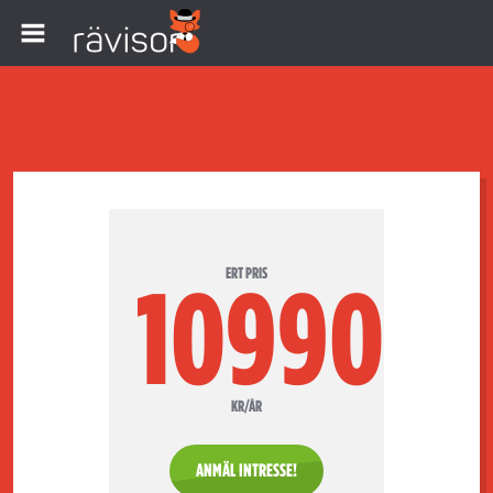
ERT PRIS
10990
KR/ÅR
ANMÄL INTRESSE!