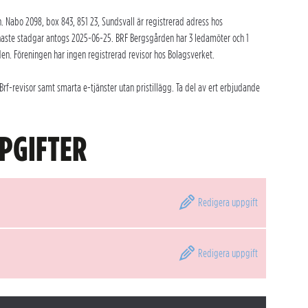
Nabo 2098, box 843, 851 23, Sundsvall är registrerad adress hos
naste stadgar antogs 2025-06-25. BRF Bergsgården har 3 ledamöter och 1
en. Föreningen har ingen registrerad revisor hos Bolagsverket.
f-revisor samt smarta e-tjänster utan pristillägg. Ta del av ert erbjudande
PGIFTER
Redigera
uppgift
Redigera
uppgift