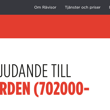
Om Rävisor
Tjänster och priser
JUDANDE TILL
RDEN (702000-