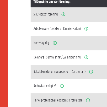
Tilläggsinfo om vår förening:
S.k. "oäkta" förening
ⓘ
Arbetsgivare (betalar ut löner/arvoden)
ⓘ
Momsskyldig
ⓘ
Delägare i samfällighet/GA-anläggning
ⓘ
Bokslutsmaterial i pappersform (ej digitalt)
ⓘ
Redovisar enligt K3
ⓘ
Har ej professionell ekonomisk förvaltare
ⓘ