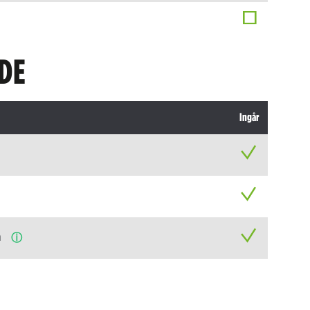
DE
Ingår
n
ⓘ