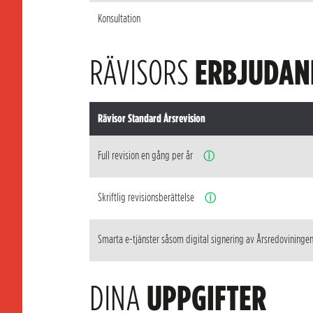
Konsultation
RÄVISORS
ERBJUDAN
Rävisor Standard Årsrevision
Full revision en gång per år
ⓘ
Skriftlig revisionsberättelse
ⓘ
Smarta e-tjänster såsom digital signering av Årsredovininge
DINA
UPPGIFTER