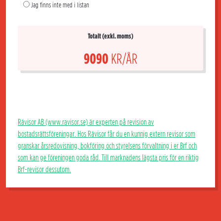
Jag finns inte med i listan
Totalt (exkl. moms)
9090
KR/ÅR
Rävisor AB (www.ravisor.se) är experten på revision av
bostadsrättsföreningar. Hos Rävisor får du en kunnig extern revisor som
granskar årsredovisning, bokföring och styrelsens förvaltning i er Brf och
som kan ge föreningen goda råd. Till marknadens lägsta pris för en riktig
Brf-revisor dessutom.