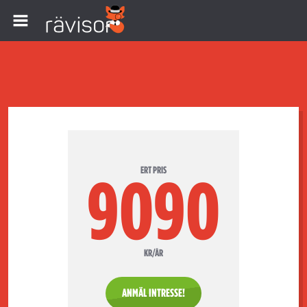
ERT PRIS
9090
KR/ÅR
ANMÄL INTRESSE!