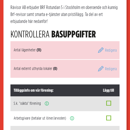
Rävisor AB erbjuder BRF Rotundan 5 i Stockholm en oberoende och kunnig
Brf-revisor samt smarta e-tjänster utan pristillägg. Ta del av ert
erbjudande här nedanför!
KONTROLLERA
BASUPPGIFTER
Antal lägenheter
(11)
Redigera
Antal externt uthyrda lokaler
(0)
Redigera
Tilläggsinfo om vår förening:
Lägg till
S.k. "oäkta" förening
ⓘ
Arbetsgivare (betalar ut löner/arvoden)
ⓘ