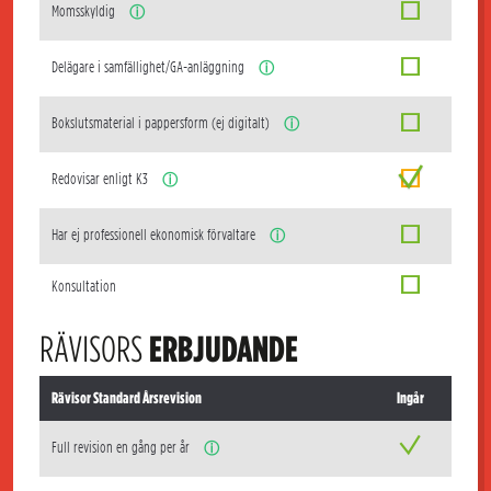
Momsskyldig
ⓘ
Delägare i samfällighet/GA-anläggning
ⓘ
Bokslutsmaterial i pappersform (ej digitalt)
ⓘ
Redovisar enligt K3
ⓘ
Har ej professionell ekonomisk förvaltare
ⓘ
Konsultation
RÄVISORS
ERBJUDANDE
Rävisor Standard Årsrevision
Ingår
Full revision en gång per år
ⓘ