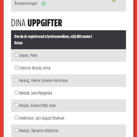
Årsredoviningen
ⓘ
DINA
UPPGIFTER
Om du är registrerad styrelsemedlem, välj ditt namn i
listan
Siepen, Peter
Cokorilo Nicolay, Anna
Harang, Valerie Sylvaine Veronique
Helstad, Lena Margareta
Nilsson, Rickard Mats Allan
Andersson, Lars August Emanuel
Wadsjö, Marianne Ulfsdotter