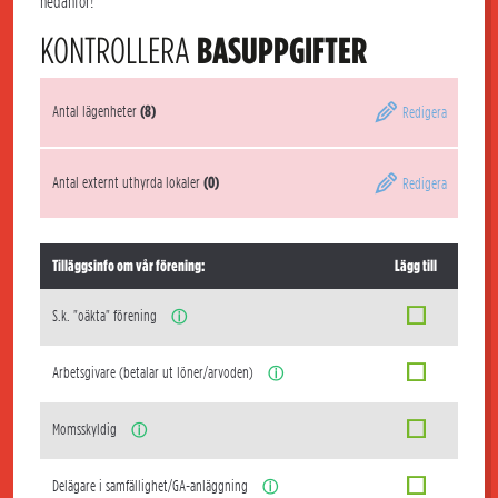
nedanför!
KONTROLLERA
BASUPPGIFTER
Antal lägenheter
(8)
Redigera
Antal externt uthyrda lokaler
(0)
Redigera
Tilläggsinfo om vår förening:
Lägg till
S.k. "oäkta" förening
ⓘ
Arbetsgivare (betalar ut löner/arvoden)
ⓘ
Momsskyldig
ⓘ
Delägare i samfällighet/GA-anläggning
ⓘ