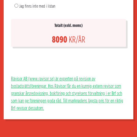
Jag finns inte med i listan
Totalt (exkl. moms)
8090
KR/ÅR
Rävisor AB (www.ravisor.se) är experten på revision av
bostadsrättsföreningar. Hos Rävisor får du en kunnig extern revisor som
granskar årsredovisning, bokföring och styrelsens förvaltning i er Brf och
som kan ge föreningen goda råd. Till marknadens lägsta pris för en riktig
Brf-revisor dessutom.