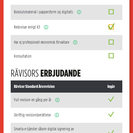
Bokslutsmaterial i pappersform (ej digitalt)
ⓘ
Redovisar enligt K3
ⓘ
Har ej professionell ekonomisk förvaltare
ⓘ
Konsultation
RÄVISORS
ERBJUDANDE
Rävisor Standard Årsrevision
Ingår
Full revision en gång per år
ⓘ
Skriftlig revisionsberättelse
ⓘ
Smarta e-tjänster såsom digital signering av