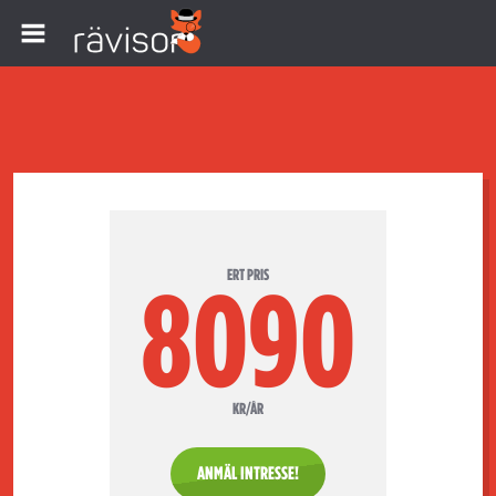
ERT PRIS
8090
KR/ÅR
ANMÄL INTRESSE!