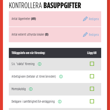
KONTROLLERA
BASUPPGIFTER
Antal lägenheter
(49)
Redigera
Antal externt uthyrda lokaler
(0)
Redigera
Tilläggsinfo om vår förening:
Lägg till
S.k. "oäkta" förening
ⓘ
Arbetsgivare (betalar ut löner/arvoden)
ⓘ
Momsskyldig
ⓘ
Delägare i samfällighet/GA-anläggning
ⓘ