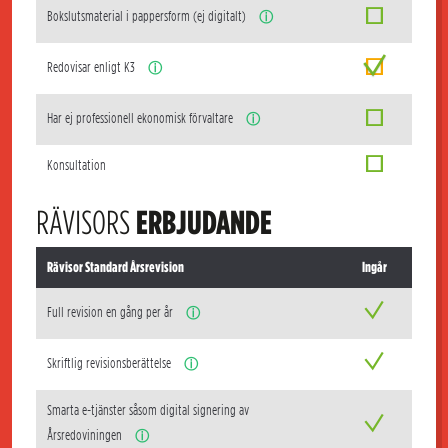
Bokslutsmaterial i pappersform (ej digitalt)
ⓘ
Redovisar enligt K3
ⓘ
Har ej professionell ekonomisk förvaltare
ⓘ
Konsultation
RÄVISORS
ERBJUDANDE
Rävisor Standard Årsrevision
Ingår
Full revision en gång per år
ⓘ
Skriftlig revisionsberättelse
ⓘ
Smarta e-tjänster såsom digital signering av
Årsredoviningen
ⓘ