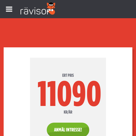
ERT PRIS
11090
KR/ÅR
ANMÄL INTRESSE!