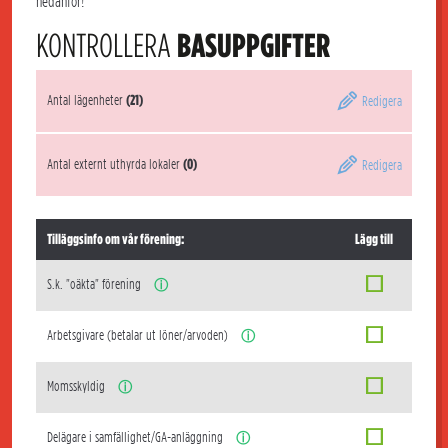
nedanför!
KONTROLLERA
BASUPPGIFTER
Antal lägenheter
(21)
Redigera
Antal externt uthyrda lokaler
(0)
Redigera
Tilläggsinfo om vår förening:
Lägg till
S.k. "oäkta" förening
ⓘ
Arbetsgivare (betalar ut löner/arvoden)
ⓘ
Momsskyldig
ⓘ
Delägare i samfällighet/GA-anläggning
ⓘ