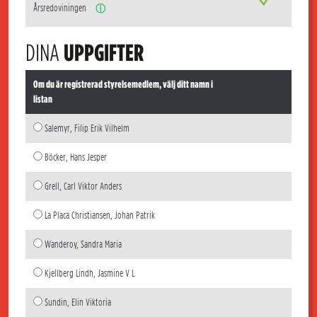
Årsredoviningen
ⓘ
DINA
UPPGIFTER
Om du är registrerad styrelsemedlem, välj ditt namn i
listan
Salemyr, Filip Erik Vilhelm
Böcker, Hans Jesper
Grell, Carl Viktor Anders
La Placa Christiansen, Johan Patrik
Wanderoy, Sandra Maria
Kjellberg Lindh, Jasmine V L
Sundin, Elin Viktoria