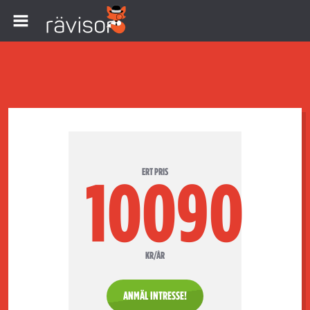
ERT PRIS
10090
KR/ÅR
ANMÄL INTRESSE!