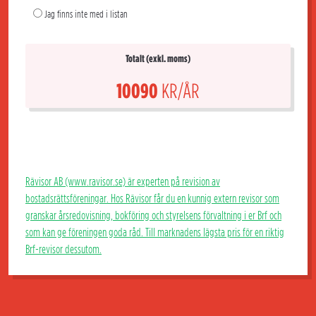
Jag finns inte med i listan
Totalt (exkl. moms)
10090
KR/ÅR
Rävisor AB (www.ravisor.se) är experten på revision av
bostadsrättsföreningar. Hos Rävisor får du en kunnig extern revisor som
granskar årsredovisning, bokföring och styrelsens förvaltning i er Brf och
som kan ge föreningen goda råd. Till marknadens lägsta pris för en riktig
Brf-revisor dessutom.