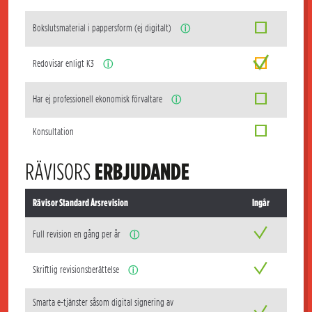
Bokslutsmaterial i pappersform (ej digitalt)
ⓘ
Redovisar enligt K3
ⓘ
Har ej professionell ekonomisk förvaltare
ⓘ
Konsultation
RÄVISORS
ERBJUDANDE
Rävisor Standard Årsrevision
Ingår
Full revision en gång per år
ⓘ
Skriftlig revisionsberättelse
ⓘ
Smarta e-tjänster såsom digital signering av