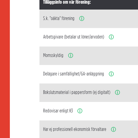
Tilläggsinfo om vår förening:
S.k. "oäkta" förening
ⓘ
Arbetsgivare (betalar ut löner/arvoden)
ⓘ
Momsskyldig
ⓘ
Delägare i samfällighet/GA-anläggning
ⓘ
Bokslutsmaterial i pappersform (ej digitalt)
ⓘ
Redovisar enligt K3
ⓘ
Har ej professionell ekonomisk förvaltare
ⓘ