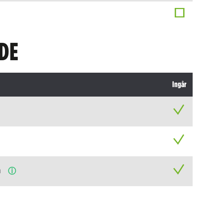
DE
Ingår
n
ⓘ