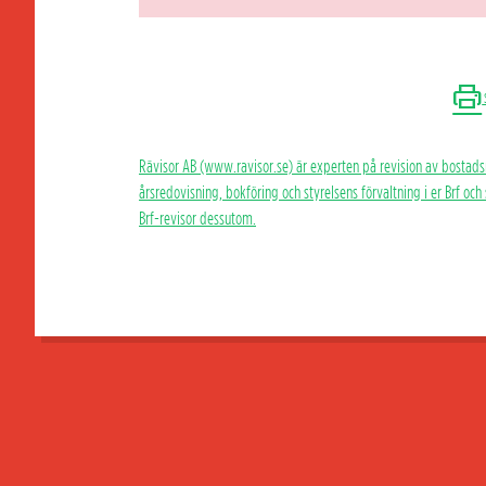
Rävisor AB (www.ravisor.se) är experten på revision av bostads
årsredovisning, bokföring och styrelsens förvaltning i er Brf oc
Brf-revisor dessutom.