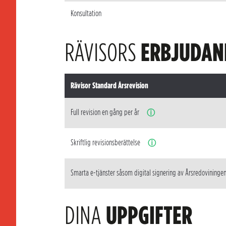
Konsultation
RÄVISORS
ERBJUDAN
Rävisor Standard Årsrevision
Full revision en gång per år
ⓘ
Skriftlig revisionsberättelse
ⓘ
Smarta e-tjänster såsom digital signering av Årsredovininge
DINA
UPPGIFTER