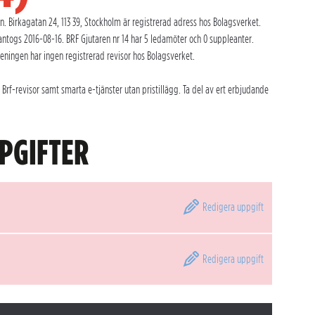
. Birkagatan 24, 113 39, Stockholm är registrerad adress hos Bolagsverket.
ntogs 2016-08-16. BRF Gjutaren nr 14 har 5 ledamöter och 0 suppleanter.
reningen har ingen registrerad revisor hos Bolagsverket.
Brf-revisor samt smarta e-tjänster utan pristillägg. Ta del av ert erbjudande
PGIFTER
Redigera
uppgift
Redigera
uppgift