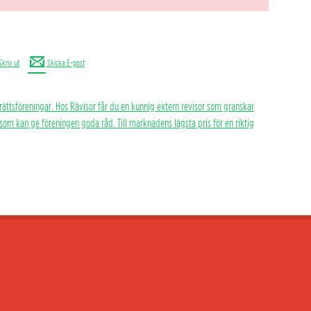
Skriv ut
Skicka E-post
rättsföreningar. Hos Rävisor får du en kunnig extern revisor som granskar
h som kan ge föreningen goda råd. Till marknadens lägsta pris för en riktig