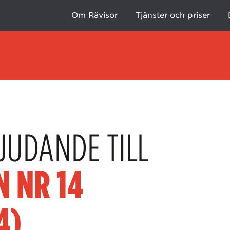
Om Rävisor
Tjänster och priser
JUDANDE TILL
N NR 14
4)