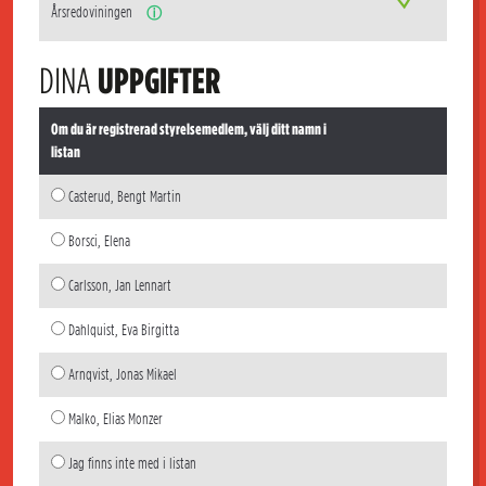
Årsredoviningen
ⓘ
DINA
UPPGIFTER
Om du är registrerad styrelsemedlem, välj ditt namn i
listan
Casterud, Bengt Martin
Borsci, Elena
Carlsson, Jan Lennart
Dahlquist, Eva Birgitta
Arnqvist, Jonas Mikael
Malko, Elias Monzer
Jag finns inte med i listan