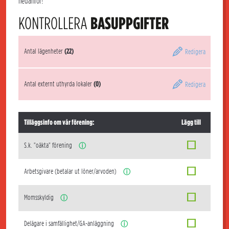
nedanför!
KONTROLLERA
BASUPPGIFTER
Antal lägenheter
(22)
Redigera
Antal externt uthyrda lokaler
(0)
Redigera
Tilläggsinfo om vår förening:
Lägg till
S.k. "oäkta" förening
ⓘ
Arbetsgivare (betalar ut löner/arvoden)
ⓘ
Momsskyldig
ⓘ
Delägare i samfällighet/GA-anläggning
ⓘ