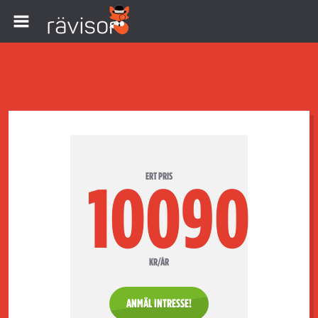
ERT PRIS
10090
KR/ÅR
ANMÄL INTRESSE!