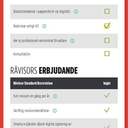
Bokslutsmaterial i pappersform (ej digitalt)
ⓘ
Redovisar enligt K3
ⓘ
Har ej professionell ekonomisk förvaltare
ⓘ
Konsultation
RÄVISORS
ERBJUDANDE
Rävisor Standard Årsrevision
Ingår
Full revision en gång per år
ⓘ
Skriftlig revisionsberättelse
ⓘ
Smarta e-tjänster såsom digital signering av