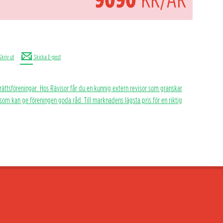
Skriv ut
Skicka E-post
rättsföreningar. Hos Rävisor får du en kunnig extern revisor som granskar
h som kan ge föreningen goda råd. Till marknadens lägsta pris för en riktig