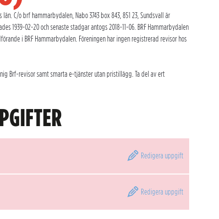
än. C/o brf hammarbydalen, Nabo 3743 box 843, 851 23, Sundsvall är
erades 1939-02-20 och senaste stadgar antogs 2018-11-06. BRF Hammarbydalen
rdförande i BRF Hammarbydalen. Föreningen har ingen registrerad revisor hos
Brf-revisor samt smarta e-tjänster utan pristillägg. Ta del av ert
PGIFTER
Redigera
uppgift
Redigera
uppgift