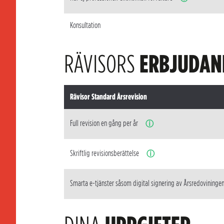
Konsultation
RÄVISORS
ERBJUDAN
Rävisor Standard Årsrevision
Full revision en gång per år
ⓘ
Skriftlig revisionsberättelse
ⓘ
Smarta e-tjänster såsom digital signering av Årsredovininge