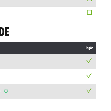
DE
Ingår
n
ⓘ