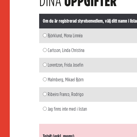
DINA
UPPGIFTER
Om du är registrerad styrelsemedlem, välj ditt namn i lista
Björklund, Mona Linnéa
Carlsson, Linda Christina
Lorentzon, Frida Josefin
Malmberg, Mikael Björn
Ribeiro Franco, Rodrigo
Jag finns inte med i listan
Totalt (exkl. moms)