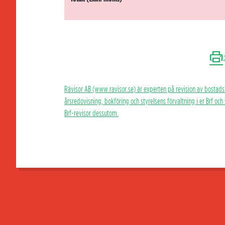
Rävisor AB (www.ravisor.se) är experten på revision av bostads
årsredovisning, bokföring och styrelsens förvaltning i er Brf oc
Brf-revisor dessutom.