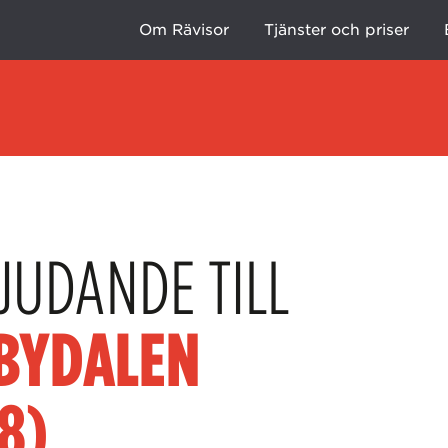
Om Rävisor
Tjänster och priser
JUDANDE TILL
BYDALEN
8)