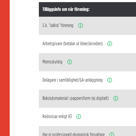
Tilläggsinfo om vår förening:
S.k. "oäkta" förening
ⓘ
Arbetsgivare (betalar ut löner/arvoden)
ⓘ
Momsskyldig
ⓘ
Delägare i samfällighet/GA-anläggning
ⓘ
Bokslutsmaterial i pappersform (ej digitalt)
ⓘ
Redovisar enligt K3
ⓘ
Har ej professionell ekonomisk förvaltare
ⓘ