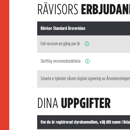
RÄVISORS
ERBJUDAN
Rävisor Standard Årsrevision
Full revision en gång per år
ⓘ
Skriftlig revisionsberättelse
ⓘ
Smarta e-tjänster såsom digital signering av Årsredovininge
DINA
UPPGIFTER
Om du är registrerad styrelsemedlem, välj ditt namn i lista