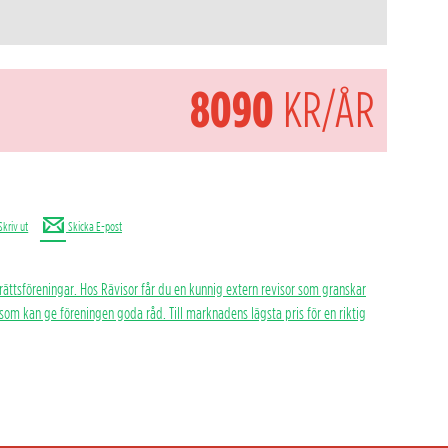
8090
KR/ÅR
Skriv ut
Skicka E-post
rättsföreningar. Hos Rävisor får du en kunnig extern revisor som granskar
h som kan ge föreningen goda råd. Till marknadens lägsta pris för en riktig