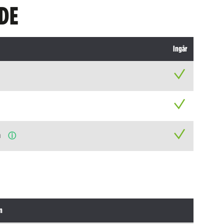
DE
Ingår
n
ⓘ
n