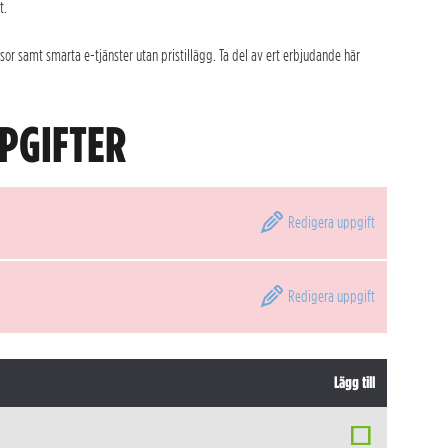
t.
or samt smarta e-tjänster utan pristillägg. Ta del av ert erbjudande här
PGIFTER
Redigera
uppgift
Redigera
uppgift
Lägg till