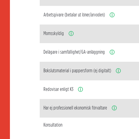
Arbetsgivare (betalar ut löner/arvoden)
ⓘ
Momsskyldig
ⓘ
Delägare i samfällighet/GA-anläggning
ⓘ
Bokslutsmaterial i pappersform (ej digitalt)
ⓘ
Redovisar enligt K3
ⓘ
Har ej professionell ekonomisk förvaltare
ⓘ
Konsultation