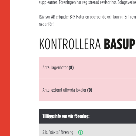
suppleanter. Föreningen har registrerad revisor hos Bolagsverke
Rävisor AB erbjuder BRF Hatur en oberoende och kunnig Brf-revis
nedanför!
KONTROLLERA
BASUP
Antal lägenheter
(8)
Antal externt uthyrda lokaler
(0)
Tilläggsinfo om vår förening:
S.k. "oäkta" förening
ⓘ