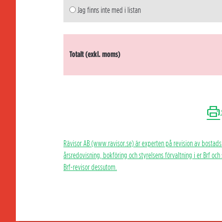
Jag finns inte med i listan
Totalt (exkl. moms)
Rävisor AB (www.ravisor.se) är experten på revision av bostads
årsredovisning, bokföring och styrelsens förvaltning i er Brf oc
Brf-revisor dessutom.