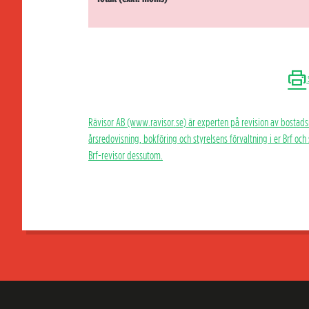
Rävisor AB (www.ravisor.se) är experten på revision av bostads
årsredovisning, bokföring och styrelsens förvaltning i er Brf oc
Brf-revisor dessutom.