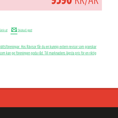
Skriv ut
Skicka E-post
rättsföreningar. Hos Rävisor får du en kunnig extern revisor som granskar
h som kan ge föreningen goda råd. Till marknadens lägsta pris för en riktig