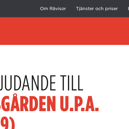
Om Rävisor
Tjänster och priser
JUDANDE TILL
GÅRDEN U.P.A.
9)