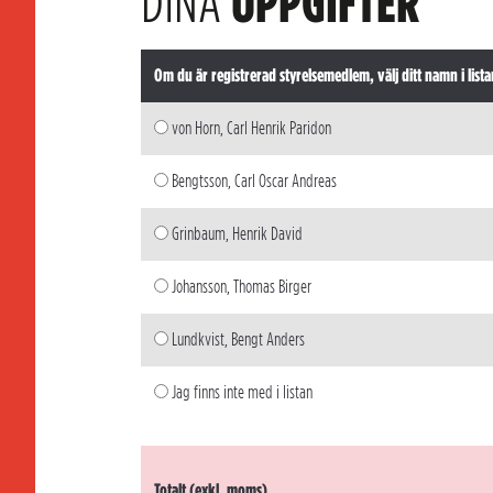
DINA
UPPGIFTER
Om du är registrerad styrelsemedlem, välj ditt namn i lista
von Horn, Carl Henrik Paridon
Bengtsson, Carl Oscar Andreas
Grinbaum, Henrik David
Johansson, Thomas Birger
Lundkvist, Bengt Anders
Jag finns inte med i listan
Totalt (exkl. moms)