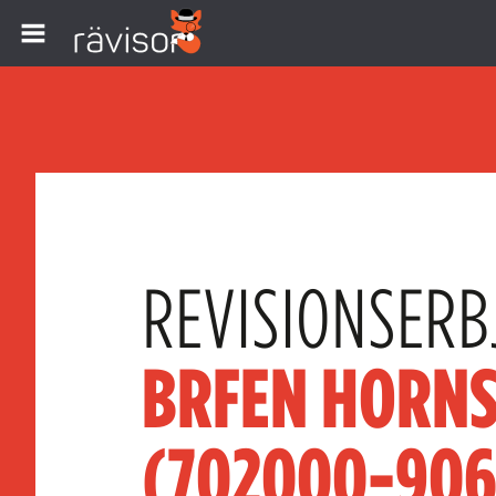
REVISIONSERB
BRFEN HORNS
(702000-906