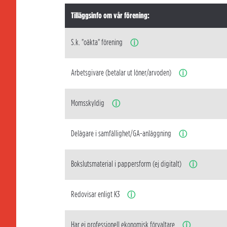
Tilläggsinfo om vår förening:
S.k. "oäkta" förening
ⓘ
Arbetsgivare (betalar ut löner/arvoden)
ⓘ
Momsskyldig
ⓘ
Delägare i samfällighet/GA-anläggning
ⓘ
Bokslutsmaterial i pappersform (ej digitalt)
ⓘ
Redovisar enligt K3
ⓘ
Har ej professionell ekonomisk förvaltare
ⓘ