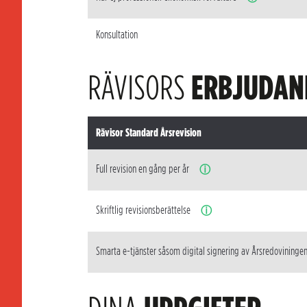
Konsultation
RÄVISORS
ERBJUDAN
Rävisor Standard Årsrevision
Full revision en gång per år
ⓘ
Skriftlig revisionsberättelse
ⓘ
Smarta e-tjänster såsom digital signering av Årsredovininge