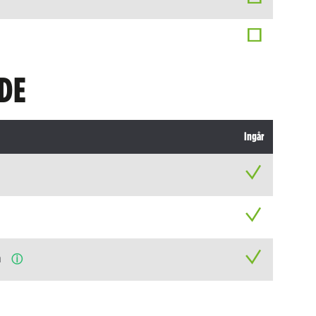
DE
Ingår
n
ⓘ