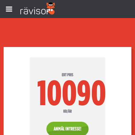
ERT PRIS
10090
KR/ÅR
ANMÄL INTRESSE!