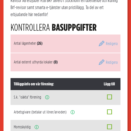
Rävisor AB erbjuder HSB BRF Jäverö i Stockholm en oberoende och kunnig
Brf-revisor samt smarta e-tjänster utan pristillägg. Ta del av ert
erbjudande här nedanför!
KONTROLLERA
BASUPPGIFTER
Antal lägenheter
(26)
Redigera
Antal externt uthyrda lokaler
(0)
Redigera
Tilläggsinfo om vår förening:
Lägg till
S.k. "oäkta" förening
ⓘ
Arbetsgivare (betalar ut löner/arvoden)
ⓘ
Momsskyldig
ⓘ