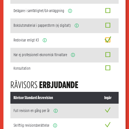
Delägare i samfällighet/GA-anläggning
ⓘ
Bokslutsmaterial i pappersform (ej digitalt)
ⓘ
Redovisar enligt K3
ⓘ
Har ej professionell ekonomisk förvaltare
ⓘ
Konsultation
RÄVISORS
ERBJUDANDE
Rävisor Standard Årsrevision
Ingår
Full revision en gång per år
ⓘ
Skriftlig revisionsberättelse
ⓘ