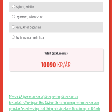
Kajtorp, Kristian
Lagnefeldt, Håkan Sture
Pärli, Anton Sebastian
Jag finns inte med i listan
Totalt (exkl. moms)
10090
KR/ÅR
Rävisor AB (www.ravisor.se) är experten på revision av
bostadsrättsföreningar. Hos Rävisor får du en kunnig extern revisor som
granskar årsredovisning, bokföring och styrelsens förvaltning i er Brf och