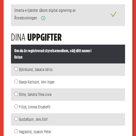
Smarta e-tjänster såsom digital signering av
Årsredoviningen
ⓘ
DINA
UPPGIFTER
Om du är registrerad styrelsemedlem, välj ditt namn i
listan
Björklund, Sakaria Idriss
Baeza Karlsson, Ann Inger
Ehne, Sandra Thea Livia
Fröjd, Linnea Elisabeth
Gustafsson, Jens Elof
Hagsköld, Joakim Peter