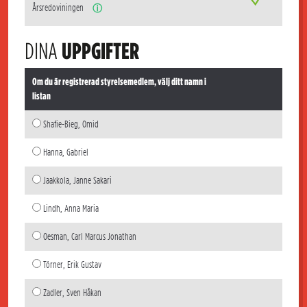
Årsredoviningen
ⓘ
DINA
UPPGIFTER
Om du är registrerad styrelsemedlem, välj ditt namn i
listan
Shafie-Bieg, Omid
Hanna, Gabriel
Jaakkola, Janne Sakari
Lindh, Anna Maria
Oesman, Carl Marcus Jonathan
Törner, Erik Gustav
Zadler, Sven Håkan