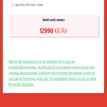
Jag finns inte med i listan
Totalt (exkl. moms)
12990
KR/ÅR
Rävisor AB (www.ravisor.se) är experten på revision av
bostadsrättsföreningar. Hos Rävisor får du en kunnig extern revisor som
granskar årsredovisning, bokföring och styrelsens förvaltning i er Brf och
som kan ge föreningen goda råd. Till marknadens lägsta pris för en riktig
Brf-revisor dessutom.