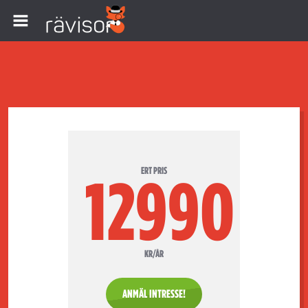
ERT PRIS
12990
KR/ÅR
ANMÄL INTRESSE!