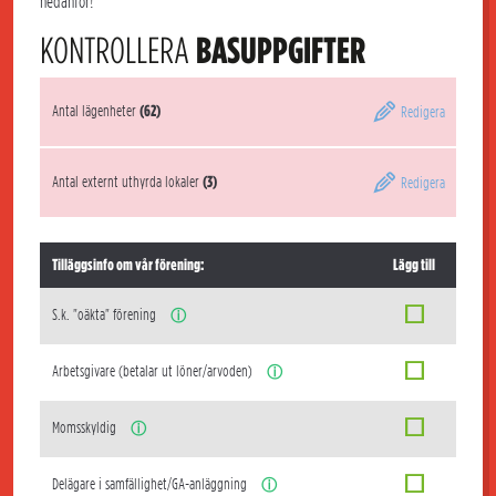
nedanför!
KONTROLLERA
BASUPPGIFTER
Antal lägenheter
(62)
Redigera
Antal externt uthyrda lokaler
(3)
Redigera
Tilläggsinfo om vår förening:
Lägg till
S.k. "oäkta" förening
ⓘ
Arbetsgivare (betalar ut löner/arvoden)
ⓘ
Momsskyldig
ⓘ
Delägare i samfällighet/GA-anläggning
ⓘ