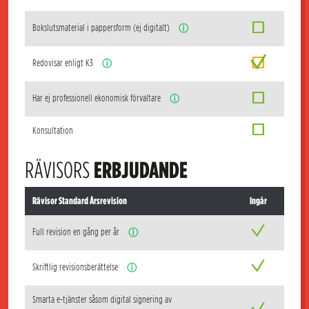
Bokslutsmaterial i pappersform (ej digitalt)
ⓘ
Redovisar enligt K3
ⓘ
Har ej professionell ekonomisk förvaltare
ⓘ
Konsultation
RÄVISORS
ERBJUDANDE
Rävisor Standard Årsrevision
Ingår
Full revision en gång per år
ⓘ
Skriftlig revisionsberättelse
ⓘ
Smarta e-tjänster såsom digital signering av