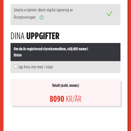
Smarta e-tjänster såsom digital signering av
Årsredoviningen
ⓘ
DINA
UPPGIFTER
Om du är registrerad styrelsemedlem, välj ditt namn i
listan
Jag finns inte med i listan
Totalt (exkl. moms)
8090
KR/ÅR