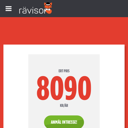
ERT PRIS
8090
KR/ÅR
ANMÄL INTRESSE!