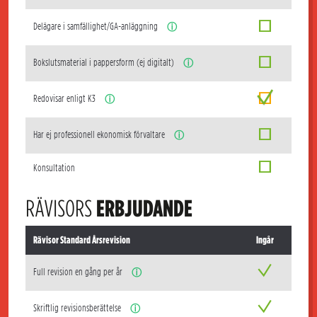
Delägare i samfällighet/GA-anläggning
ⓘ
Bokslutsmaterial i pappersform (ej digitalt)
ⓘ
Redovisar enligt K3
ⓘ
Har ej professionell ekonomisk förvaltare
ⓘ
Konsultation
RÄVISORS
ERBJUDANDE
Rävisor Standard Årsrevision
Ingår
Full revision en gång per år
ⓘ
Skriftlig revisionsberättelse
ⓘ