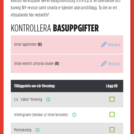
Rävisor AB erbjuder BRFen Kungsholmstorg n:o 6 u.p.a. en oberoende och
kunnig Brf-revisor samt smarta e-tjänster utan pristillägg. Ta del av ert
erbjudande här nedanför!
KONTROLLERA
BASUPPGIFTER
Antal lägenheter
(8)
Redigera
Antal externt uthyrda lokaler
(0)
Redigera
Tilläggsinfo om vår förening:
Lägg till
S.k. "oäkta" förening
ⓘ
Arbetsgivare (betalar ut löner/arvoden)
ⓘ
Momsskyldig
ⓘ