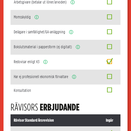
Arbetsgivare (betalar ut löner/arvoden)
ⓘ
Momsskyldig
ⓘ
Delägare i samfällighet/GA-anläggning
ⓘ
Bokslutsmaterial i pappersform (ej digitalt)
ⓘ
Redovisar enligt K3
ⓘ
Har ej professionell ekonomisk förvaltare
ⓘ
Konsultation
RÄVISORS
ERBJUDANDE
Rävisor Standard Årsrevision
Ingår