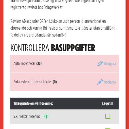
BRFen Lövkojan utan personlig ansvarighet. Föreningen har ingen
registrerad revisor hos Bolagsverket.
Rävisor AB erbjuder BRFen Lövkojan utan personlig ansvarighet en
oberoende och kunnig Brf-revisor samt smarta e-tjänster utan pristillägg.
Ta del av ert erbjudande här nedanför!
KONTROLLERA
BASUPPGIFTER
Antal lägenheter
(35)
Redigera
Antal externt uthyrda lokaler
(0)
Redigera
Tilläggsinfo om vår förening:
Lägg till
S.k. "oäkta" förening
ⓘ