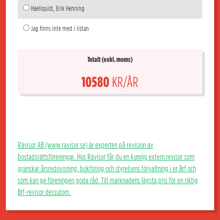
Haellquist, Erik Henning
Jag finns inte med i listan
Totalt (exkl. moms)
10580
KR/ÅR
Rävisor AB (www.ravisor.se) är experten på revision av
bostadsrättsföreningar. Hos Rävisor får du en kunnig extern revisor som
granskar årsredovisning, bokföring och styrelsens förvaltning i er Brf och
som kan ge föreningen goda råd. Till marknadens lägsta pris för en riktig
Brf-revisor dessutom.