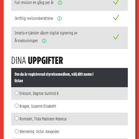
Full revision en gång per år
ⓘ
Skriftlig revisionsberättelse
ⓘ
Smarta e-tjänster såsom digital signering av
Årsredoviningen
ⓘ
DINA
UPPGIFTER
Om du är registrerad styrelsemedlem, välj ditt namn i
listan
Eriksson, Dagmar Gunhild B
Bragée, Susanne Elisabeth
Romdahl, Tilda Madicken Rebecca
Wernelind, Victor Alexander