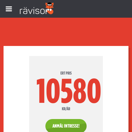
ERT PRIS
10580
KR/ÅR
ANMÄL INTRESSE!