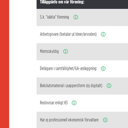
Tilläggsinfo om vår förening:
S.k. "oäkta" förening
ⓘ
Arbetsgivare (betalar ut löner/arvoden)
ⓘ
Momsskyldig
ⓘ
Delägare i samfällighet/GA-anläggning
ⓘ
Bokslutsmaterial i pappersform (ej digitalt)
ⓘ
Redovisar enligt K3
ⓘ
Har ej professionell ekonomisk förvaltare
ⓘ