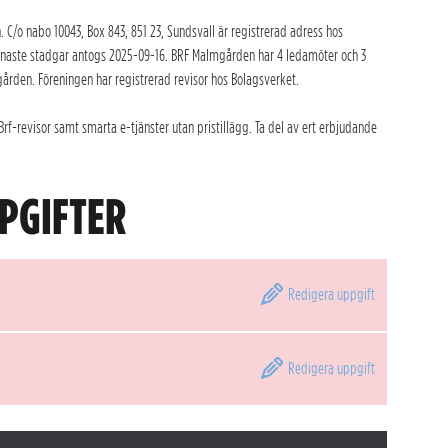
/o nabo 10043, Box 843, 851 23, Sundsvall är registrerad adress hos
enaste stadgar antogs 2025-09-16. BRF Malmgården har 4 ledamöter och 3
ården. Föreningen har registrerad revisor hos Bolagsverket.
-revisor samt smarta e-tjänster utan pristillägg. Ta del av ert erbjudande
PGIFTER
Redigera
uppgift
Redigera
uppgift