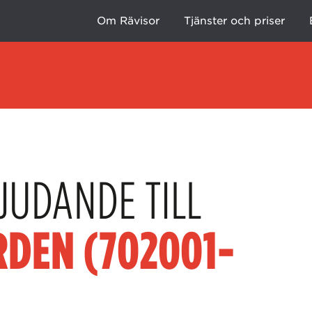
Om Rävisor
Tjänster och priser
JUDANDE TILL
DEN (702001-