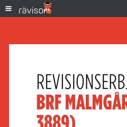
REVISIONSERB
BRF MALMGÅR
3889)