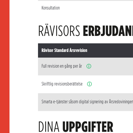
Konsultation
RÄVISORS
ERBJUDAN
Rävisor Standard Årsrevision
Full revision en gång per år
ⓘ
Skriftlig revisionsberättelse
ⓘ
Smarta e-tjänster såsom digital signering av Årsredovininge
DINA
UPPGIFTER