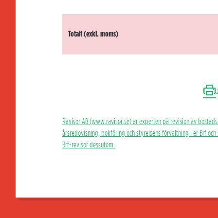
Totalt (exkl. moms)
Rävisor AB (www.ravisor.se) är experten på revision av bostads
årsredovisning, bokföring och styrelsens förvaltning i er Brf oc
Brf-revisor dessutom.