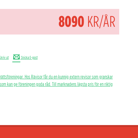
8090
KR/ÅR
Skriv ut
Skicka E-post
rättsföreningar. Hos Rävisor får du en kunnig extern revisor som granskar
h som kan ge föreningen goda råd. Till marknadens lägsta pris för en riktig