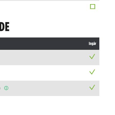
DE
Ingår
n
ⓘ