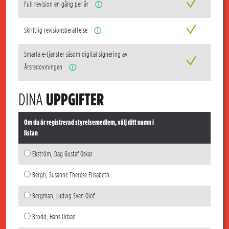
Full revision en gång per år
ⓘ
Skriftlig revisionsberättelse
ⓘ
Smarta e-tjänster såsom digital signering av
Årsredoviningen
ⓘ
DINA
UPPGIFTER
Om du är registrerad styrelsemedlem, välj ditt namn i
listan
Ekström, Dag Gustaf Oskar
Bergh, Susanne Therése Elisabeth
Bergman, Ludvig Sven Olof
Brodd, Hans Urban