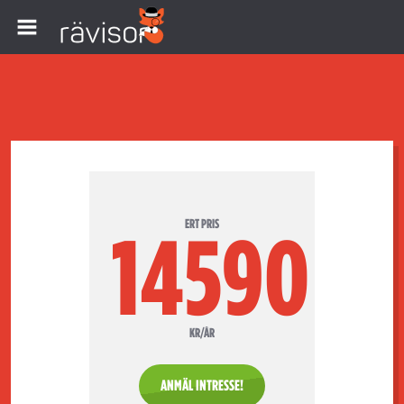
ERT PRIS
14590
KR/ÅR
ANMÄL INTRESSE!