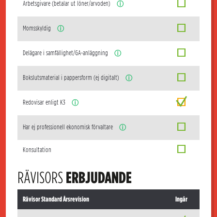
Arbetsgivare (betalar ut löner/arvoden)
ⓘ
Momsskyldig
ⓘ
Delägare i samfällighet/GA-anläggning
ⓘ
Bokslutsmaterial i pappersform (ej digitalt)
ⓘ
Redovisar enligt K3
ⓘ
Har ej professionell ekonomisk förvaltare
ⓘ
Konsultation
RÄVISORS
ERBJUDANDE
Rävisor Standard Årsrevision
Ingår