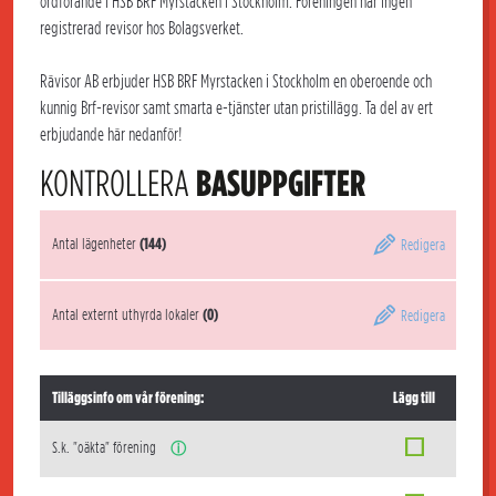
ordförande i HSB BRF Myrstacken i Stockholm. Föreningen har ingen
registrerad revisor hos Bolagsverket.
Rävisor AB erbjuder HSB BRF Myrstacken i Stockholm en oberoende och
kunnig Brf-revisor samt smarta e-tjänster utan pristillägg. Ta del av ert
erbjudande här nedanför!
KONTROLLERA
BASUPPGIFTER
Antal lägenheter
(144)
Redigera
Antal externt uthyrda lokaler
(0)
Redigera
Tilläggsinfo om vår förening:
Lägg till
S.k. "oäkta" förening
ⓘ