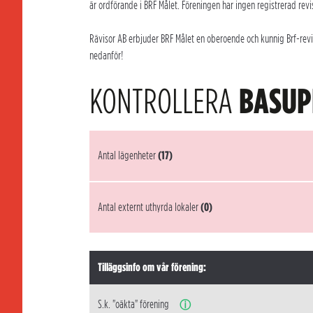
är ordförande i BRF Målet. Föreningen har ingen registrerad revi
Rävisor AB erbjuder BRF Målet en oberoende och kunnig Brf-revis
nedanför!
KONTROLLERA
BASUP
Antal lägenheter
(17)
Antal externt uthyrda lokaler
(0)
Tilläggsinfo om vår förening:
S.k. "oäkta" förening
ⓘ