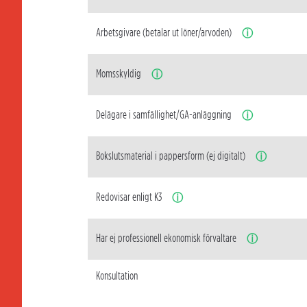
Arbetsgivare (betalar ut löner/arvoden)
ⓘ
Momsskyldig
ⓘ
Delägare i samfällighet/GA-anläggning
ⓘ
Bokslutsmaterial i pappersform (ej digitalt)
ⓘ
Redovisar enligt K3
ⓘ
Har ej professionell ekonomisk förvaltare
ⓘ
Konsultation