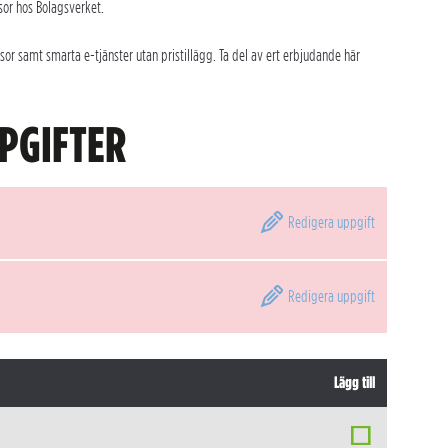
sor hos Bolagsverket.
or samt smarta e-tjänster utan pristillägg. Ta del av ert erbjudande här
PGIFTER
Redigera
uppgift
Redigera
uppgift
Lägg till