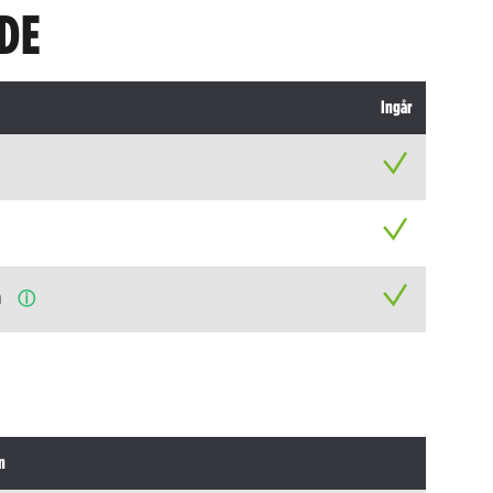
DE
Ingår
n
ⓘ
n