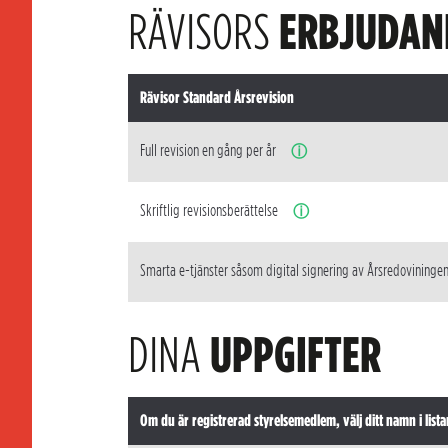
RÄVISORS
ERBJUDAN
Rävisor Standard Årsrevision
Full revision en gång per år
ⓘ
Skriftlig revisionsberättelse
ⓘ
Smarta e-tjänster såsom digital signering av Årsredovininge
DINA
UPPGIFTER
Om du är registrerad styrelsemedlem, välj ditt namn i lista