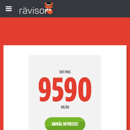
ERT PRIS
9590
KR/ÅR
ANMÄL INTRESSE!