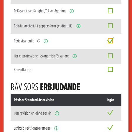
Delägare i samfällighet/GA-anläggning
ⓘ
Bokslutsmaterial i pappersform (ej digitalt)
ⓘ
Redovisar enligt K3
ⓘ
Har ej professionell ekonomisk förvaltare
ⓘ
Konsultation
RÄVISORS
ERBJUDANDE
Rävisor Standard Årsrevision
Ingår
Full revision en gång per år
ⓘ
Skriftlig revisionsberättelse
ⓘ