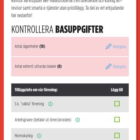
Rävisor AB erbjuder BRF Mälarbröderna 3 en oberoende och kunnig Brf-
revisor samt smarta e-tjänster utan pristillägg. Ta del av ert erbjudande
här nedanför!
KONTROLLERA
BASUPPGIFTER
Antal lägenheter
(18)
Redigera
Antal externt uthyrda lokaler
(0)
Redigera
Tilläggsinfo om vår förening:
Lägg till
S.k. "oäkta" förening
ⓘ
Arbetsgivare (betalar ut löner/arvoden)
ⓘ
Momsskyldig
ⓘ