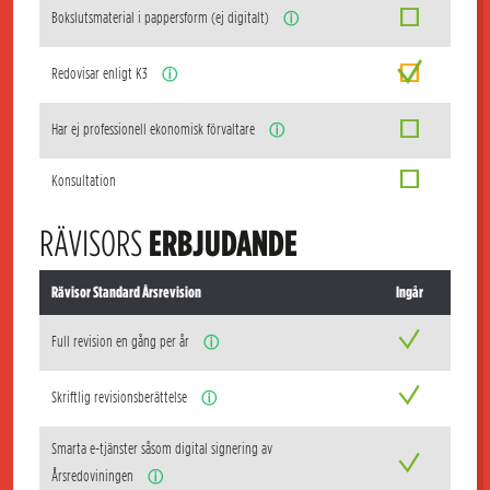
Bokslutsmaterial i pappersform (ej digitalt)
ⓘ
Redovisar enligt K3
ⓘ
Har ej professionell ekonomisk förvaltare
ⓘ
Konsultation
RÄVISORS
ERBJUDANDE
Rävisor Standard Årsrevision
Ingår
Full revision en gång per år
ⓘ
Skriftlig revisionsberättelse
ⓘ
Smarta e-tjänster såsom digital signering av
Årsredoviningen
ⓘ