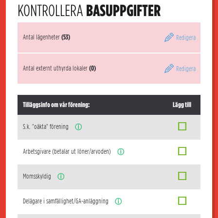
KONTROLLERA
BASUPPGIFTER
Antal lägenheter
(53)
Redigera
Antal externt uthyrda lokaler
(0)
Redigera
Tilläggsinfo om vår förening:
Lägg till
S.k. "oäkta" förening
ⓘ
Arbetsgivare (betalar ut löner/arvoden)
ⓘ
Momsskyldig
ⓘ
Delägare i samfällighet/GA-anläggning
ⓘ