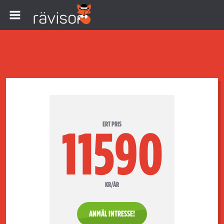
ERT PRIS
11590
KR/ÅR
ANMÄL INTRESSE!