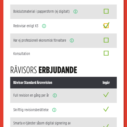
Bokslutsmaterial i pappersform (ej digitalt)
ⓘ
Redovisar enligt K3
ⓘ
Har ej professionell ekonomisk förvaltare
ⓘ
Konsultation
RÄVISORS
ERBJUDANDE
Rävisor Standard Årsrevision
Ingår
Full revision en gång per år
ⓘ
Skriftlig revisionsberättelse
ⓘ
Smarta e-tjänster såsom digital signering av