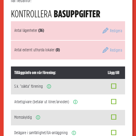
här nedanför!
KONTROLLERA
BASUPPGIFTER
Antal lägenheter
(36)
Redigera
Antal externt uthyrda lokaler
(0)
Redigera
Tilläggsinfo om vår förening:
Lägg till
S.k. "oäkta" förening
ⓘ
Arbetsgivare (betalar ut löner/arvoden)
ⓘ
Momsskyldig
ⓘ
Delägare i samfällighet/GA-anläggning
ⓘ