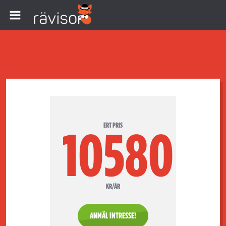
ERT PRIS
10580
KR/ÅR
ANMÄL INTRESSE!