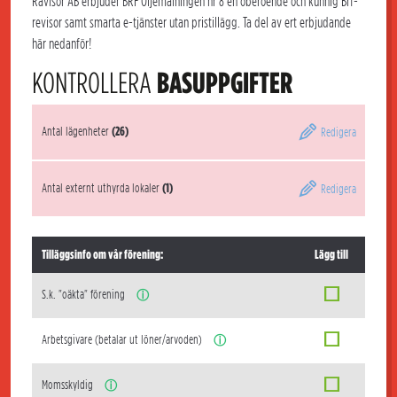
Rävisor AB erbjuder BRF Oljemålningen nr 8 en oberoende och kunnig Brf-
revisor samt smarta e-tjänster utan pristillägg. Ta del av ert erbjudande
här nedanför!
KONTROLLERA
BASUPPGIFTER
Antal lägenheter
(26)
Redigera
Antal externt uthyrda lokaler
(1)
Redigera
Tilläggsinfo om vår förening:
Lägg till
S.k. "oäkta" förening
ⓘ
Arbetsgivare (betalar ut löner/arvoden)
ⓘ
Momsskyldig
ⓘ