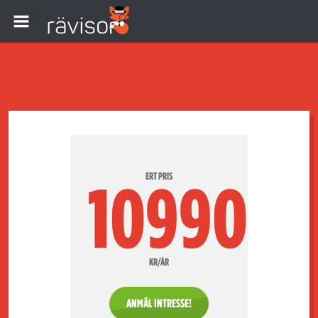
ERT PRIS
10990
KR/ÅR
ANMÄL INTRESSE!