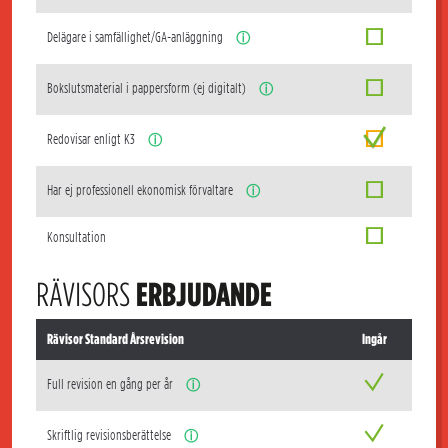
Delägare i samfällighet/GA-anläggning
ⓘ
Bokslutsmaterial i pappersform (ej digitalt)
ⓘ
Redovisar enligt K3
ⓘ
Har ej professionell ekonomisk förvaltare
ⓘ
Konsultation
RÄVISORS
ERBJUDANDE
Rävisor Standard Årsrevision
Ingår
Full revision en gång per år
ⓘ
Skriftlig revisionsberättelse
ⓘ