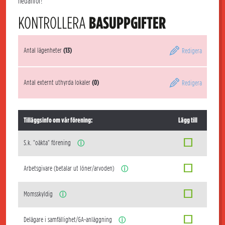
nedanför!
KONTROLLERA
BASUPPGIFTER
Antal lägenheter
(13)
Redigera
Antal externt uthyrda lokaler
(0)
Redigera
Tilläggsinfo om vår förening:
Lägg till
S.k. "oäkta" förening
ⓘ
Arbetsgivare (betalar ut löner/arvoden)
ⓘ
Momsskyldig
ⓘ
Delägare i samfällighet/GA-anläggning
ⓘ