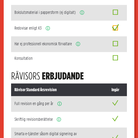
Bokslutsmaterial i pappersform (ej digitalt)
ⓘ
Redovisar enligt K3
ⓘ
Har ej professionell ekonomisk förvaltare
ⓘ
Konsultation
RÄVISORS
ERBJUDANDE
Rävisor Standard Årsrevision
Ingår
Full revision en gång per år
ⓘ
Skriftlig revisionsberättelse
ⓘ
Smarta e-tjänster såsom digital signering av