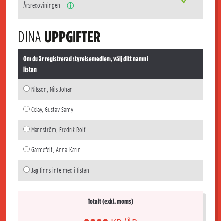
Årsredoviningen
ⓘ
DINA
UPPGIFTER
Om du är registrerad styrelsemedlem, välj ditt namn i
listan
Nilsson, Nils Johan
Celay, Gustav Samy
Mannström, Fredrik Rolf
Garmefelt, Anna-Karin
Jag finns inte med i listan
Totalt (exkl. moms)