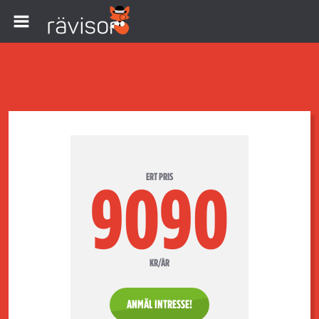
ERT PRIS
9090
KR/ÅR
ANMÄL INTRESSE!