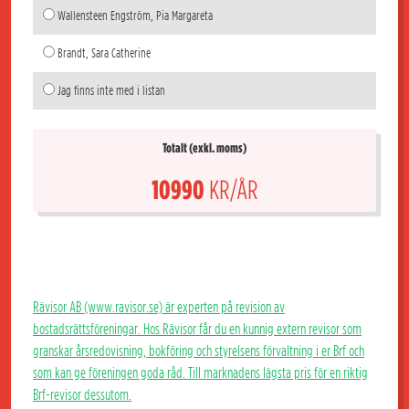
Wallensteen Engström, Pia Margareta
Brandt, Sara Catherine
Jag finns inte med i listan
Totalt (exkl. moms)
10990
KR/ÅR
Rävisor AB (www.ravisor.se) är experten på revision av
bostadsrättsföreningar. Hos Rävisor får du en kunnig extern revisor som
granskar årsredovisning, bokföring och styrelsens förvaltning i er Brf och
som kan ge föreningen goda råd. Till marknadens lägsta pris för en riktig
Brf-revisor dessutom.