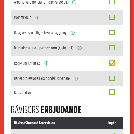
Arbetsgivare (betalar ut löner/arvoden)
ⓘ
Momsskyldig
ⓘ
Delägare i samfällighet/GA-anläggning
ⓘ
Bokslutsmaterial i pappersform (ej digitalt)
ⓘ
Redovisar enligt K3
ⓘ
Har ej professionell ekonomisk förvaltare
ⓘ
Konsultation
RÄVISORS
ERBJUDANDE
Rävisor Standard Årsrevision
Ingår