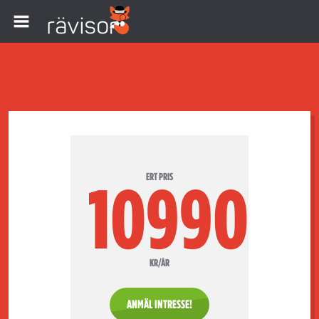
ERT PRIS
10990
KR/ÅR
ANMÄL INTRESSE!