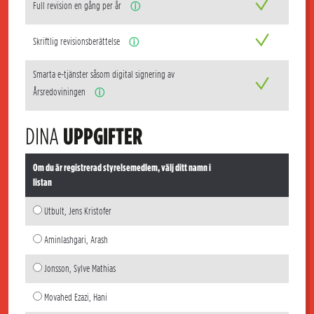
Full revision en gång per år
ⓘ
Skriftlig revisionsberättelse
ⓘ
Smarta e-tjänster såsom digital signering av
Årsredoviningen
ⓘ
DINA
UPPGIFTER
Om du är registrerad styrelsemedlem, välj ditt namn i
listan
Utbult, Jens Kristofer
Aminlashgari, Arash
Jonsson, Sylve Mathias
Movahed Ezazi, Hani