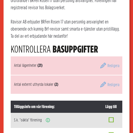
ordförande i BRFen Rosen 17 utan personlig ansvarighet. Föreningen har
registrerad revisor hos Bolagsverket.
Rävisor AB erbjuder BRFen Rosen 17 utan personlig ansvarighet en
oberoende och kunnig Brf-revisor samt smarta e-tjänster utan pristillägg.
Ta del av ert erbjudande här nedanför!
KONTROLLERA
BASUPPGIFTER
Antal lägenheter
(21)
Redigera
Antal externt uthyrda lokaler
(2)
Redigera
Tilläggsinfo om vår förening:
Lägg till
S.k. "oäkta" förening
ⓘ