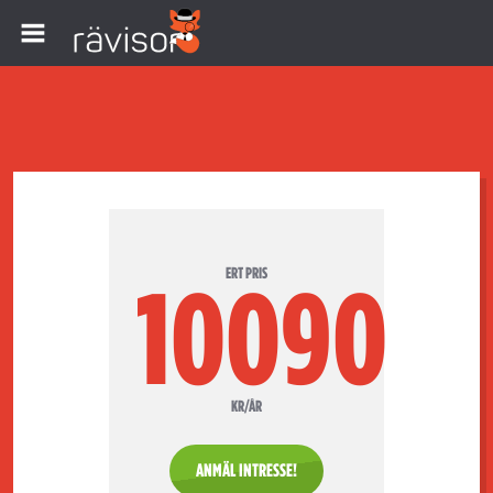
ERT PRIS
10090
KR/ÅR
ANMÄL INTRESSE!