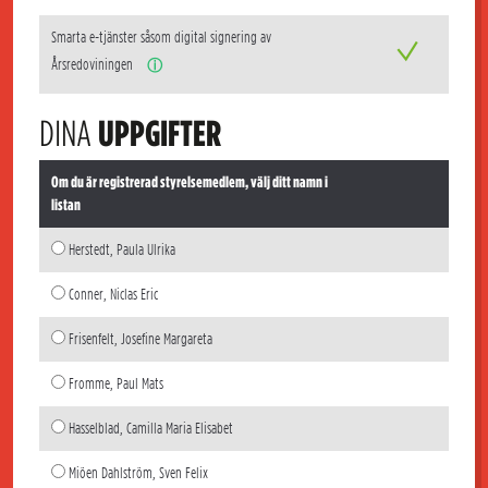
Smarta e-tjänster såsom digital signering av
Årsredoviningen
ⓘ
DINA
UPPGIFTER
Om du är registrerad styrelsemedlem, välj ditt namn i
listan
Herstedt, Paula Ulrika
Conner, Niclas Eric
Frisenfelt, Josefine Margareta
Fromme, Paul Mats
Hasselblad, Camilla Maria Elisabet
Miöen Dahlström, Sven Felix