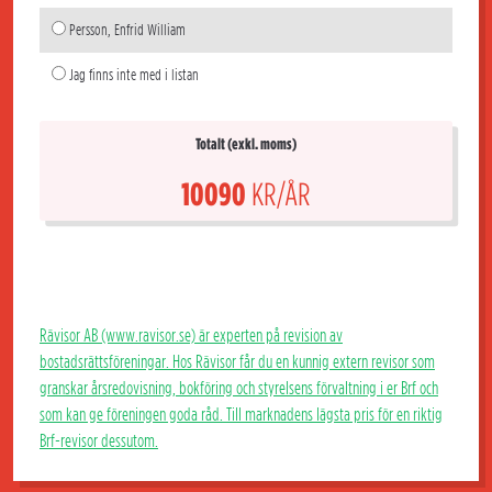
Persson, Enfrid William
Jag finns inte med i listan
Totalt (exkl. moms)
10090
KR/ÅR
Rävisor AB (www.ravisor.se) är experten på revision av
bostadsrättsföreningar. Hos Rävisor får du en kunnig extern revisor som
granskar årsredovisning, bokföring och styrelsens förvaltning i er Brf och
som kan ge föreningen goda råd. Till marknadens lägsta pris för en riktig
Brf-revisor dessutom.