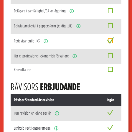
Delägare i samfällighet/GA-anläggning
ⓘ
Bokslutsmaterial i pappersform (ej digitalt)
ⓘ
Redovisar enligt K3
ⓘ
Har ej professionell ekonomisk förvaltare
ⓘ
Konsultation
RÄVISORS
ERBJUDANDE
Rävisor Standard Årsrevision
Ingår
Full revision en gång per år
ⓘ
Skriftlig revisionsberättelse
ⓘ