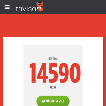
ERT PRIS
14590
KR/ÅR
ANMÄL INTRESSE!