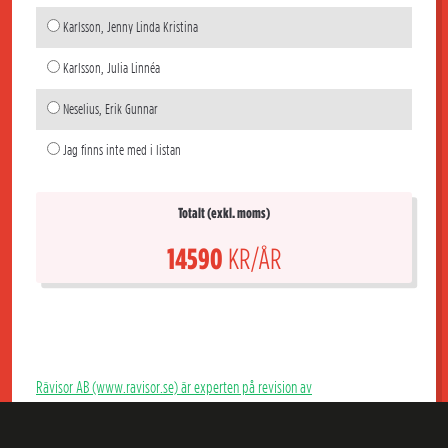
Karlsson, Jenny Linda Kristina
Karlsson, Julia Linnéa
Neselius, Erik Gunnar
Jag finns inte med i listan
Totalt (exkl. moms)
14590
KR/ÅR
Rävisor AB (www.ravisor.se) är experten på revision av
bostadsrättsföreningar. Hos Rävisor får du en kunnig extern revisor som
granskar årsredovisning, bokföring och styrelsens förvaltning i er Brf och