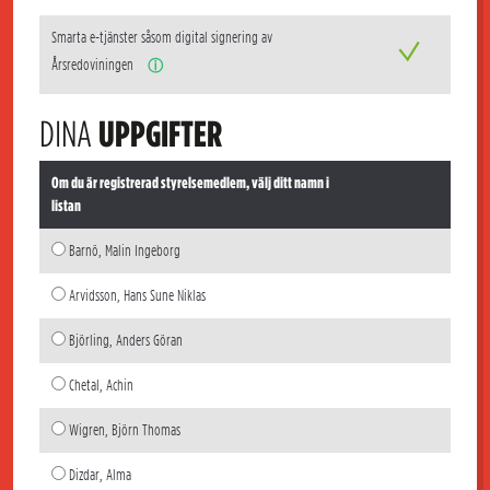
Smarta e-tjänster såsom digital signering av
Årsredoviningen
ⓘ
DINA
UPPGIFTER
Om du är registrerad styrelsemedlem, välj ditt namn i
listan
Barnö, Malin Ingeborg
Arvidsson, Hans Sune Niklas
Björling, Anders Göran
Chetal, Achin
Wigren, Björn Thomas
Dizdar, Alma