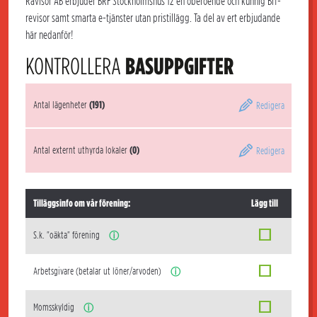
Rävisor AB erbjuder BRF Stockholmshus 12 en oberoende och kunnig Brf-
revisor samt smarta e-tjänster utan pristillägg. Ta del av ert erbjudande
här nedanför!
KONTROLLERA
BASUPPGIFTER
Antal lägenheter
(191)
Redigera
Antal externt uthyrda lokaler
(0)
Redigera
Tilläggsinfo om vår förening:
Lägg till
S.k. "oäkta" förening
ⓘ
Arbetsgivare (betalar ut löner/arvoden)
ⓘ
Momsskyldig
ⓘ