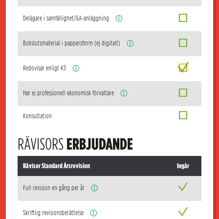
Delägare i samfällighet/GA-anläggning
ⓘ
Bokslutsmaterial i pappersform (ej digitalt)
ⓘ
Redovisar enligt K3
ⓘ
Har ej professionell ekonomisk förvaltare
ⓘ
Konsultation
RÄVISORS
ERBJUDANDE
Rävisor Standard Årsrevision
Ingår
Full revision en gång per år
ⓘ
Skriftlig revisionsberättelse
ⓘ