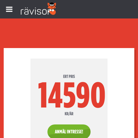
ERT PRIS
14590
KR/ÅR
ANMÄL INTRESSE!