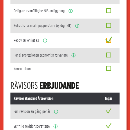
Delägare i samfällighet/GA-anläggning
ⓘ
Bokslutsmaterial i pappersform (ej digitalt)
ⓘ
Redovisar enligt K3
ⓘ
Har ej professionell ekonomisk förvaltare
ⓘ
Konsultation
RÄVISORS
ERBJUDANDE
Rävisor Standard Årsrevision
Ingår
Full revision en gång per år
ⓘ
Skriftlig revisionsberättelse
ⓘ