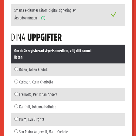
Smarta e-tjänster såsom digital signering av
Årsredoviningen
ⓘ
DINA
UPPGIFTER
Om du är registrerad styrelsemedlem, välj ditt namn i
listan
Riben, Johan Fredrik
Carlsson, Carin Charlotta
Freiholtz, Per Johan Anders
Karnhill, Johanna Mathilda
Malm, Eva Birgitta
San Pedro Angervall, Mario Cristofer