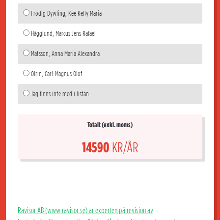
Frodig Dywling, Kee Kelly Maria
Hägglund, Marcus Jens Rafael
Matsson, Anna Maria Alexandra
Olrin, Carl-Magnus Olof
Jag finns inte med i listan
Totalt (exkl. moms)
14590
KR/ÅR
Rävisor AB (www.ravisor.se) är experten på revision av