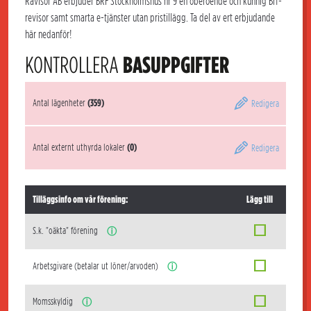
Rävisor AB erbjuder BRF Stockholmshus nr 9 en oberoende och kunnig Brf-
revisor samt smarta e-tjänster utan pristillägg. Ta del av ert erbjudande
här nedanför!
KONTROLLERA
BASUPPGIFTER
Antal lägenheter
(359)
Redigera
Antal externt uthyrda lokaler
(0)
Redigera
Tilläggsinfo om vår förening:
Lägg till
S.k. "oäkta" förening
ⓘ
Arbetsgivare (betalar ut löner/arvoden)
ⓘ
Momsskyldig
ⓘ