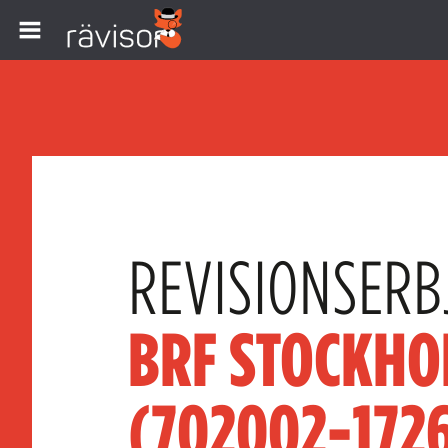
REVISIONSERB
BRF STOCKHO
(702002-172