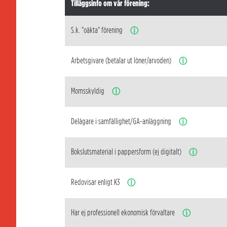
Tilläggsinfo om vår förening:
S.k. "oäkta" förening
ⓘ
Arbetsgivare (betalar ut löner/arvoden)
ⓘ
Momsskyldig
ⓘ
Delägare i samfällighet/GA-anläggning
ⓘ
Bokslutsmaterial i pappersform (ej digitalt)
ⓘ
Redovisar enligt K3
ⓘ
Har ej professionell ekonomisk förvaltare
ⓘ