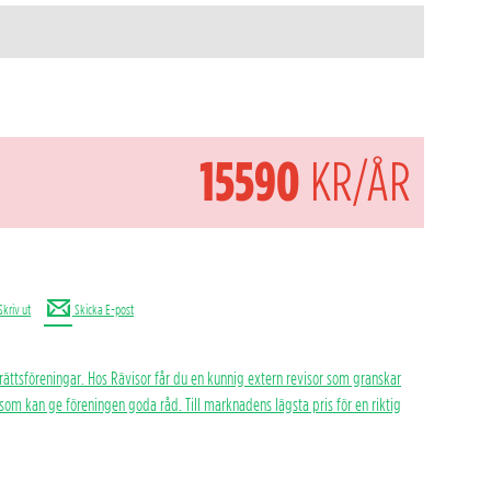
15590
KR/ÅR
Skriv ut
Skicka E-post
rättsföreningar. Hos Rävisor får du en kunnig extern revisor som granskar
h som kan ge föreningen goda råd. Till marknadens lägsta pris för en riktig