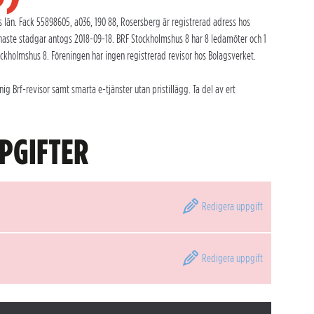
län. Fack 55898605, a036, 190 88, Rosersberg är registrerad adress hos
naste stadgar antogs 2018-09-18. BRF Stockholmshus 8 har 8 ledamöter och 1
ockholmshus 8. Föreningen har ingen registrerad revisor hos Bolagsverket.
 Brf-revisor samt smarta e-tjänster utan pristillägg. Ta del av ert
PGIFTER
Redigera
uppgift
Redigera
uppgift