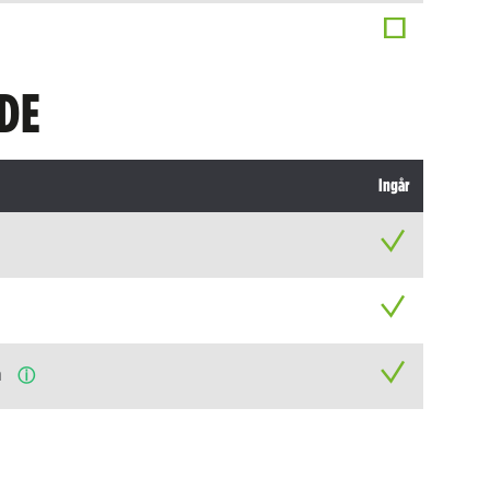
DE
Ingår
n
ⓘ