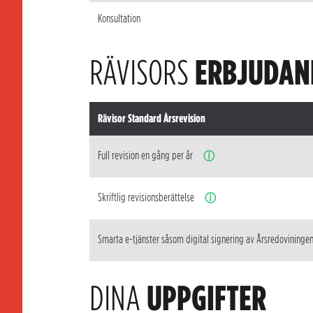
Konsultation
RÄVISORS
ERBJUDAN
Rävisor Standard Årsrevision
Full revision en gång per år
ⓘ
Skriftlig revisionsberättelse
ⓘ
Smarta e-tjänster såsom digital signering av Årsredovininge
DINA
UPPGIFTER