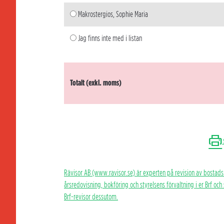
Makrostergios, Sophie Maria
Jag finns inte med i listan
Totalt (exkl. moms)
Rävisor AB (www.ravisor.se) är experten på revision av bostads
årsredovisning, bokföring och styrelsens förvaltning i er Brf oc
Brf-revisor dessutom.