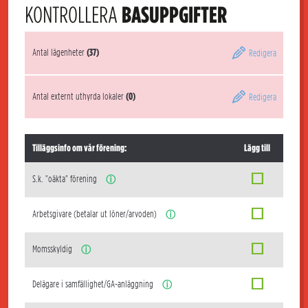
KONTROLLERA
BASUPPGIFTER
Antal lägenheter
(37)
Redigera
Antal externt uthyrda lokaler
(0)
Redigera
Tilläggsinfo om vår förening:
Lägg till
S.k. "oäkta" förening
ⓘ
Arbetsgivare (betalar ut löner/arvoden)
ⓘ
Momsskyldig
ⓘ
Delägare i samfällighet/GA-anläggning
ⓘ