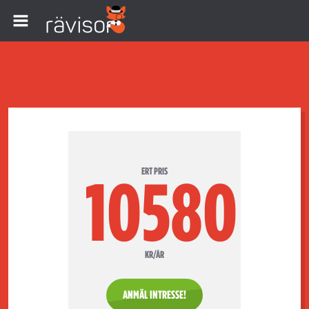
ERT PRIS
10580
KR/ÅR
ANMÄL INTRESSE!