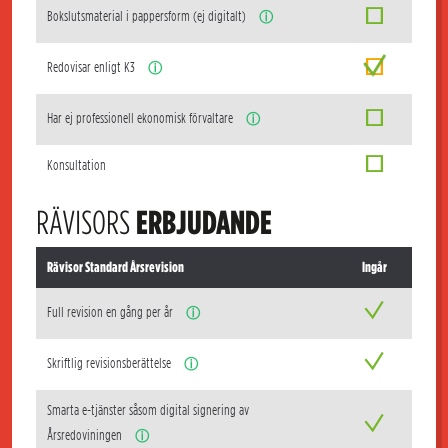
Bokslutsmaterial i pappersform (ej digitalt)
ⓘ
Redovisar enligt K3
ⓘ
Har ej professionell ekonomisk förvaltare
ⓘ
Konsultation
RÄVISORS
ERBJUDANDE
Rävisor Standard Årsrevision
Ingår
Full revision en gång per år
ⓘ
Skriftlig revisionsberättelse
ⓘ
Smarta e-tjänster såsom digital signering av
Årsredoviningen
ⓘ