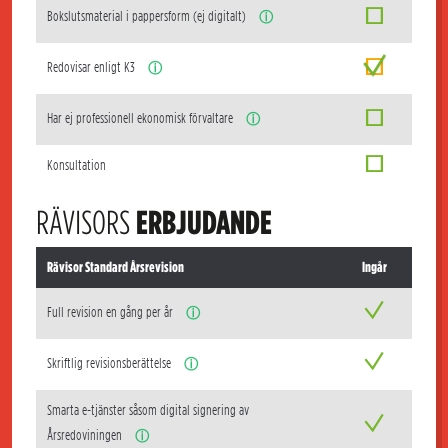
Bokslutsmaterial i pappersform (ej digitalt)
ⓘ
Redovisar enligt K3
ⓘ
Har ej professionell ekonomisk förvaltare
ⓘ
Konsultation
RÄVISORS
ERBJUDANDE
Rävisor Standard Årsrevision
Ingår
Full revision en gång per år
ⓘ
Skriftlig revisionsberättelse
ⓘ
Smarta e-tjänster såsom digital signering av
Årsredoviningen
ⓘ