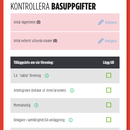
KONTROLLERA
BASUPPGIFTER
Antal lägenheter
(3)
Redigera
Antal externt uthyrda lokaler
(0)
Redigera
Tilläggsinfo om vår förening:
Lägg till
S.k. "oäkta" förening
ⓘ
Arbetsgivare (betalar ut löner/arvoden)
ⓘ
Momsskyldig
ⓘ
Delägare i samfällighet/GA-anläggning
ⓘ