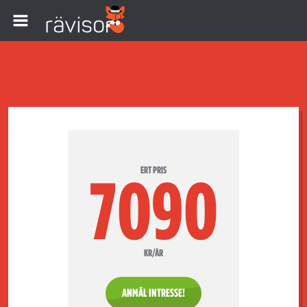
ERT PRIS
7090
KR/ÅR
ANMÄL INTRESSE!