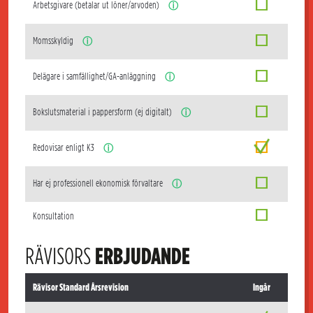
Arbetsgivare (betalar ut löner/arvoden)
ⓘ
Momsskyldig
ⓘ
Delägare i samfällighet/GA-anläggning
ⓘ
Bokslutsmaterial i pappersform (ej digitalt)
ⓘ
Redovisar enligt K3
ⓘ
Har ej professionell ekonomisk förvaltare
ⓘ
Konsultation
RÄVISORS
ERBJUDANDE
Rävisor Standard Årsrevision
Ingår