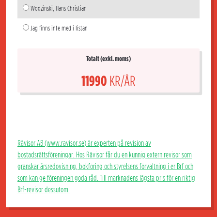
Wodzinski, Hans Christian
Jag finns inte med i listan
Totalt (exkl. moms)
11990
KR/ÅR
Rävisor AB (www.ravisor.se) är experten på revision av
bostadsrättsföreningar. Hos Rävisor får du en kunnig extern revisor som
granskar årsredovisning, bokföring och styrelsens förvaltning i er Brf och
som kan ge föreningen goda råd. Till marknadens lägsta pris för en riktig
Brf-revisor dessutom.