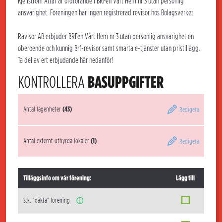
Kjellström Attar är ordförande i BRFen Vårt Hem nr 3 utan personlig
ansvarighet. Föreningen har ingen registrerad revisor hos Bolagsverket.
Rävisor AB erbjuder BRFen Vårt Hem nr 3 utan personlig ansvarighet en
oberoende och kunnig Brf-revisor samt smarta e-tjänster utan pristillägg.
Ta del av ert erbjudande här nedanför!
KONTROLLERA
BASUPPGIFTER
Antal lägenheter
(43)
Redigera
Antal externt uthyrda lokaler
(1)
Redigera
Tilläggsinfo om vår förening:
Lägg till
S.k. "oäkta" förening
ⓘ