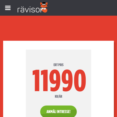
ERT PRIS
11990
KR/ÅR
ANMÄL INTRESSE!