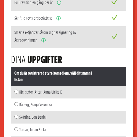
Full revision en gång per år
ⓘ
Skriftlig revisionsberättelse
ⓘ
Smarta e-tjänster såsom digital signering av
Årsredoviningen
ⓘ
DINA
UPPGIFTER
Om du är registrerad styrelsemedlem, välj ditt namn i
listan
Kjellström Attar, Anna Ulrika E
Råberg, Sonja Veronika
Skärlina, Jon Daniel
Tordai, Johan Stefan