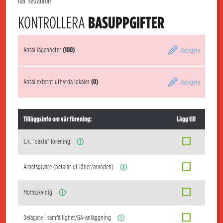
här nedanför!
KONTROLLERA
BASUPPGIFTER
Antal lägenheter
(100)
Redigera
Antal externt uthyrda lokaler
(0)
Redigera
Tilläggsinfo om vår förening:
Lägg till
S.k. "oäkta" förening
ⓘ
Arbetsgivare (betalar ut löner/arvoden)
ⓘ
Momsskyldig
ⓘ
Delägare i samfällighet/GA-anläggning
ⓘ