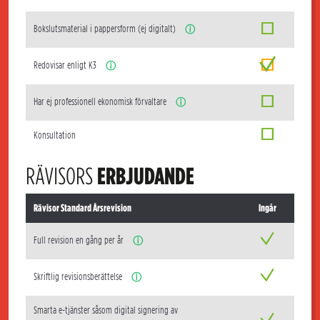
Bokslutsmaterial i pappersform (ej digitalt)
ⓘ
Redovisar enligt K3
ⓘ
Har ej professionell ekonomisk förvaltare
ⓘ
Konsultation
RÄVISORS
ERBJUDANDE
Rävisor Standard Årsrevision
Ingår
Full revision en gång per år
ⓘ
Skriftlig revisionsberättelse
ⓘ
Smarta e-tjänster såsom digital signering av