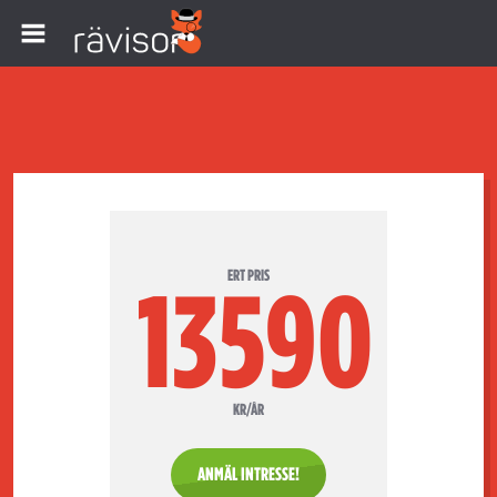
ERT PRIS
13590
KR/ÅR
ANMÄL INTRESSE!