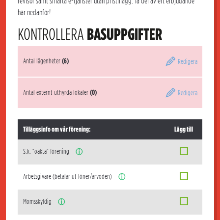
revisor samt smarta e-tjänster utan pristillägg. Ta del av ert erbjudande
här nedanför!
KONTROLLERA
BASUPPGIFTER
Antal lägenheter
(6)
Redigera
Antal externt uthyrda lokaler
(0)
Redigera
Tilläggsinfo om vår förening:
Lägg till
S.k. "oäkta" förening
ⓘ
Arbetsgivare (betalar ut löner/arvoden)
ⓘ
Momsskyldig
ⓘ