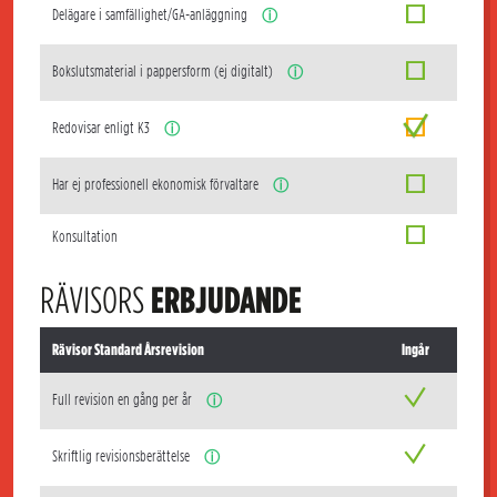
Delägare i samfällighet/GA-anläggning
ⓘ
Bokslutsmaterial i pappersform (ej digitalt)
ⓘ
Redovisar enligt K3
ⓘ
Har ej professionell ekonomisk förvaltare
ⓘ
Konsultation
RÄVISORS
ERBJUDANDE
Rävisor Standard Årsrevision
Ingår
Full revision en gång per år
ⓘ
Skriftlig revisionsberättelse
ⓘ