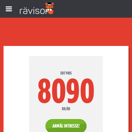
ERT PRIS
8090
KR/ÅR
ANMÄL INTRESSE!