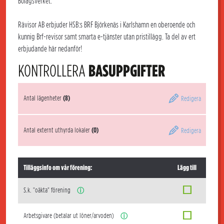
Bolagsverket.
Rävisor AB erbjuder HSB:s BRF Björkenäs i Karlshamn en oberoende och
kunnig Brf-revisor samt smarta e-tjänster utan pristillägg. Ta del av ert
erbjudande här nedanför!
KONTROLLERA
BASUPPGIFTER
Antal lägenheter
(8)
Redigera
Antal externt uthyrda lokaler
(0)
Redigera
Tilläggsinfo om vår förening:
Lägg till
S.k. "oäkta" förening
ⓘ
Arbetsgivare (betalar ut löner/arvoden)
ⓘ