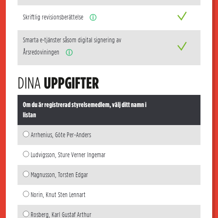
Skriftlig revisionsberättelse
ⓘ
Smarta e-tjänster såsom digital signering av
Årsredoviningen
ⓘ
DINA
UPPGIFTER
Om du är registrerad styrelsemedlem, välj ditt namn i
listan
Arrhenius, Göte Per-Anders
Ludvigsson, Sture Verner Ingemar
Magnusson, Torsten Edgar
Norin, Knut Sten Lennart
Rosberg, Karl Gustaf Arthur