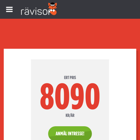
ERT PRIS
8090
KR/ÅR
ANMÄL INTRESSE!