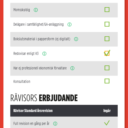
Momsskyldig
ⓘ
Delägare i samfällighet/GA-anläggning
ⓘ
Bokslutsmaterial i pappersform (ej digitalt)
ⓘ
Redovisar enligt K3
ⓘ
Har ej professionell ekonomisk förvaltare
ⓘ
Konsultation
RÄVISORS
ERBJUDANDE
Rävisor Standard Årsrevision
Ingår
Full revision en gång per år
ⓘ