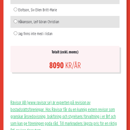
Elofsson, Siv Ellen Britt-Marie
Håkansson, Leif Göran Christian
Jag finns inte med i listan
Totalt (exkl. moms)
8090
KR/ÅR
Rävisor AB (www.ravisor.se) är experten på revision av
bostadsrättsföreningar. Hos Rävisor får du en kunnig extern revisor som
granskar årsredovisning, bokföring och styrelsens förvaltning i er Brf och
som kan ge föreningen goda råd. Till marknadens lägsta pris för en riktig