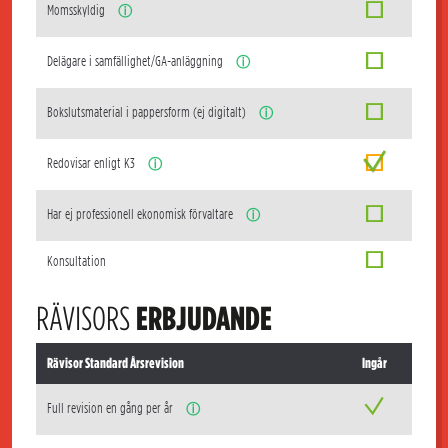
Momsskyldig
ⓘ
Delägare i samfällighet/GA-anläggning
ⓘ
Bokslutsmaterial i pappersform (ej digitalt)
ⓘ
Redovisar enligt K3
ⓘ
Har ej professionell ekonomisk förvaltare
ⓘ
Konsultation
RÄVISORS
ERBJUDANDE
Rävisor Standard Årsrevision
Ingår
Full revision en gång per år
ⓘ