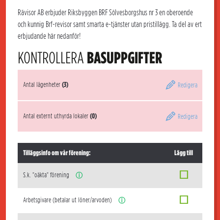
Rävisor AB erbjuder Riksbyggen BRF Sölvesborgshus nr 3 en oberoende
och kunnig Brf-revisor samt smarta e-tjänster utan pristillägg. Ta del av ert
erbjudande här nedanför!
KONTROLLERA
BASUPPGIFTER
Antal lägenheter
(3)
Redigera
Antal externt uthyrda lokaler
(0)
Redigera
Tilläggsinfo om vår förening:
Lägg till
S.k. "oäkta" förening
ⓘ
Arbetsgivare (betalar ut löner/arvoden)
ⓘ