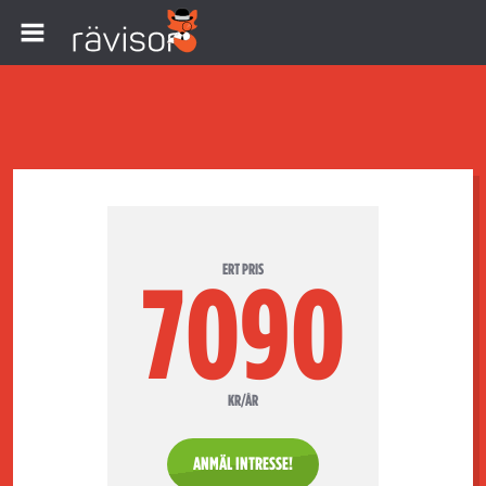
ERT PRIS
7090
KR/ÅR
ANMÄL INTRESSE!