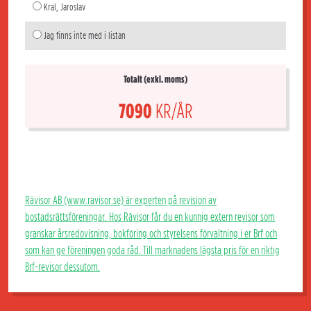
Kral, Jaroslav
Jag finns inte med i listan
Totalt (exkl. moms)
7090
KR/ÅR
Rävisor AB (www.ravisor.se) är experten på revision av
bostadsrättsföreningar. Hos Rävisor får du en kunnig extern revisor som
granskar årsredovisning, bokföring och styrelsens förvaltning i er Brf och
som kan ge föreningen goda råd. Till marknadens lägsta pris för en riktig
Brf-revisor dessutom.