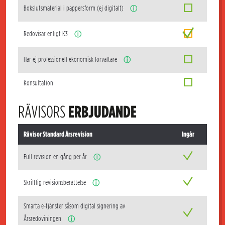
Bokslutsmaterial i pappersform (ej digitalt)
ⓘ
Redovisar enligt K3
ⓘ
Har ej professionell ekonomisk förvaltare
ⓘ
Konsultation
RÄVISORS
ERBJUDANDE
Rävisor Standard Årsrevision
Ingår
Full revision en gång per år
ⓘ
Skriftlig revisionsberättelse
ⓘ
Smarta e-tjänster såsom digital signering av
Årsredoviningen
ⓘ