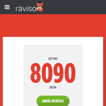
ERT PRIS
8090
KR/ÅR
ANMÄL INTRESSE!