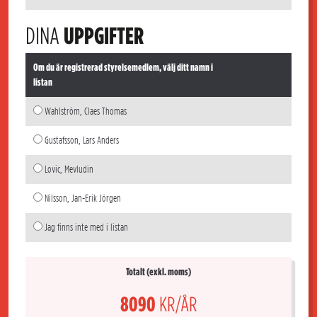
DINA
UPPGIFTER
Om du är registrerad styrelsemedlem, välj ditt namn i
listan
Wahlström, Claes Thomas
Gustafsson, Lars Anders
Lovic, Mevludin
Nilsson, Jan-Erik Jörgen
Jag finns inte med i listan
Totalt (exkl. moms)
8090
KR/ÅR