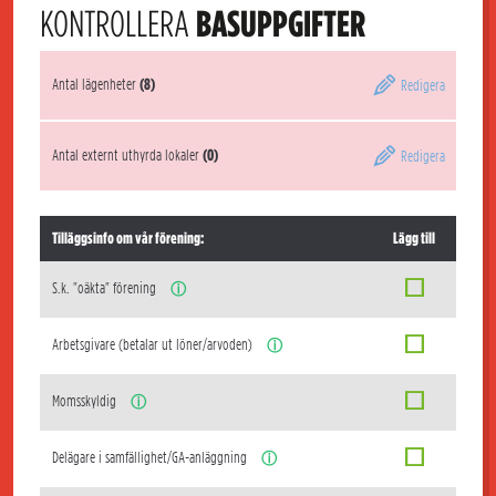
KONTROLLERA
BASUPPGIFTER
Antal lägenheter
(8)
Redigera
Antal externt uthyrda lokaler
(0)
Redigera
Tilläggsinfo om vår förening:
Lägg till
S.k. "oäkta" förening
ⓘ
Arbetsgivare (betalar ut löner/arvoden)
ⓘ
Momsskyldig
ⓘ
Delägare i samfällighet/GA-anläggning
ⓘ