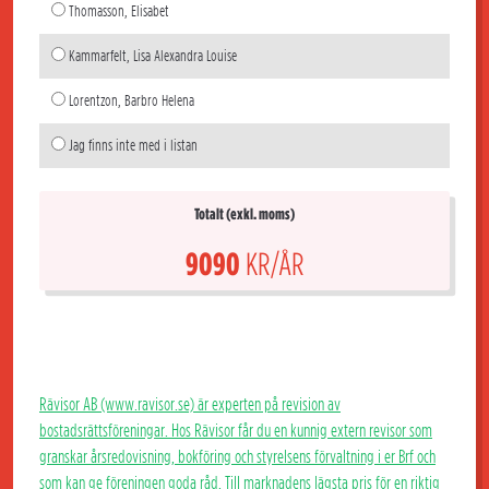
Thomasson, Elisabet
Kammarfelt, Lisa Alexandra Louise
Lorentzon, Barbro Helena
Jag finns inte med i listan
Totalt (exkl. moms)
9090
KR/ÅR
Rävisor AB (www.ravisor.se) är experten på revision av
bostadsrättsföreningar. Hos Rävisor får du en kunnig extern revisor som
granskar årsredovisning, bokföring och styrelsens förvaltning i er Brf och
som kan ge föreningen goda råd. Till marknadens lägsta pris för en riktig