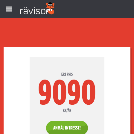
ERT PRIS
9090
KR/ÅR
ANMÄL INTRESSE!