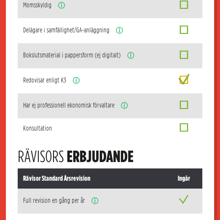
Momsskyldig
ⓘ
Delägare i samfällighet/GA-anläggning
ⓘ
Bokslutsmaterial i pappersform (ej digitalt)
ⓘ
Redovisar enligt K3
ⓘ
Har ej professionell ekonomisk förvaltare
ⓘ
Konsultation
RÄVISORS
ERBJUDANDE
Rävisor Standard Årsrevision
Ingår
Full revision en gång per år
ⓘ