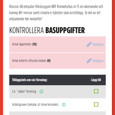
Rävisor AB erbjuder Riksbyggen BRF Ronnebyhus nr 15 en oberoende och
kunnig Brf-revisor samt smarta e-tjänster utan pristillägg. Ta del av ert
erbjudande här nedanför!
KONTROLLERA
BASUPPGIFTER
Antal lägenheter
(15)
Redigera
Antal externt uthyrda lokaler
(0)
Redigera
Tilläggsinfo om vår förening:
Lägg till
S.k. "oäkta" förening
ⓘ
Arbetsgivare (betalar ut löner/arvoden)
ⓘ