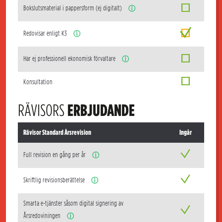
Bokslutsmaterial i pappersform (ej digitalt)
ⓘ
Redovisar enligt K3
ⓘ
Har ej professionell ekonomisk förvaltare
ⓘ
Konsultation
RÄVISORS
ERBJUDANDE
Rävisor Standard Årsrevision
Ingår
Full revision en gång per år
ⓘ
Skriftlig revisionsberättelse
ⓘ
Smarta e-tjänster såsom digital signering av
Årsredoviningen
ⓘ