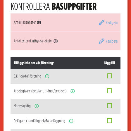
KONTROLLERA
BASUPPGIFTER
Antal lägenheter
(8)
Redigera
Antal externt uthyrda lokaler
(0)
Redigera
Tilläggsinfo om vår förening:
Lägg till
S.k. "oäkta" förening
ⓘ
Arbetsgivare (betalar ut löner/arvoden)
ⓘ
Momsskyldig
ⓘ
Delägare i samfällighet/GA-anläggning
ⓘ