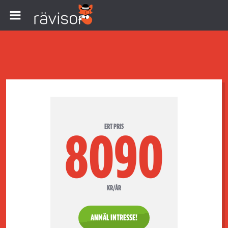
ERT PRIS
8090
KR/ÅR
ANMÄL INTRESSE!