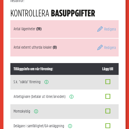
nedanför!
KONTROLLERA
BASUPPGIFTER
Antal lägenheter
(19)
Redigera
Antal externt uthyrda lokaler
(0)
Redigera
Tilläggsinfo om vår förening:
Lägg till
S.k. "oäkta" förening
ⓘ
Arbetsgivare (betalar ut löner/arvoden)
ⓘ
Momsskyldig
ⓘ
Delägare i samfällighet/GA-anläggning
ⓘ