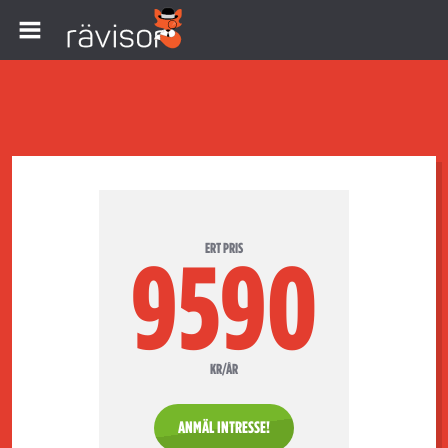
ERT PRIS
9590
KR/ÅR
ANMÄL INTRESSE!