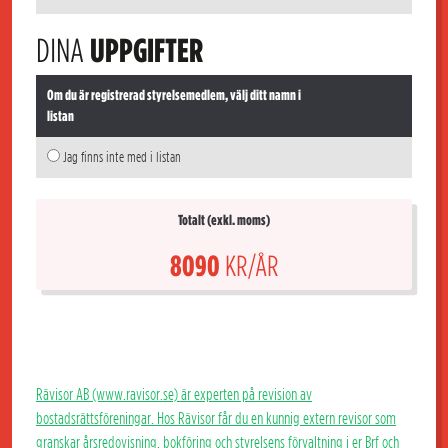
DINA
UPPGIFTER
Om du är registrerad styrelsemedlem, välj ditt namn i
listan
Jag finns inte med i listan
Totalt (exkl. moms)
8090
KR/ÅR
Rävisor AB (www.ravisor.se) är experten på revision av
bostadsrättsföreningar. Hos Rävisor får du en kunnig extern revisor som
granskar årsredovisning, bokföring och styrelsens förvaltning i er Brf och