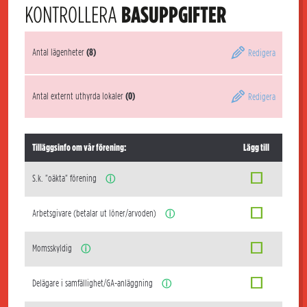
KONTROLLERA
BASUPPGIFTER
Antal lägenheter
(8)
Redigera
Antal externt uthyrda lokaler
(0)
Redigera
Tilläggsinfo om vår förening:
Lägg till
S.k. "oäkta" förening
ⓘ
Arbetsgivare (betalar ut löner/arvoden)
ⓘ
Momsskyldig
ⓘ
Delägare i samfällighet/GA-anläggning
ⓘ