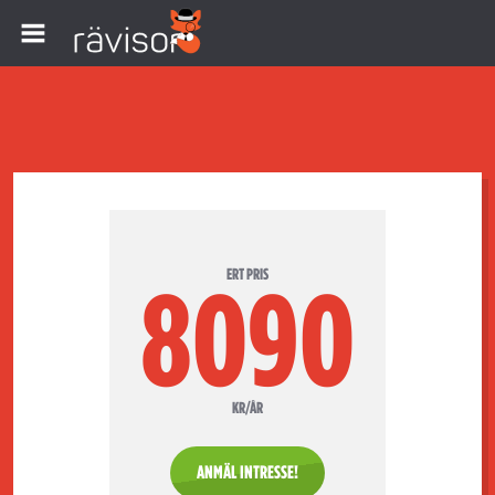
ERT PRIS
8090
KR/ÅR
ANMÄL INTRESSE!