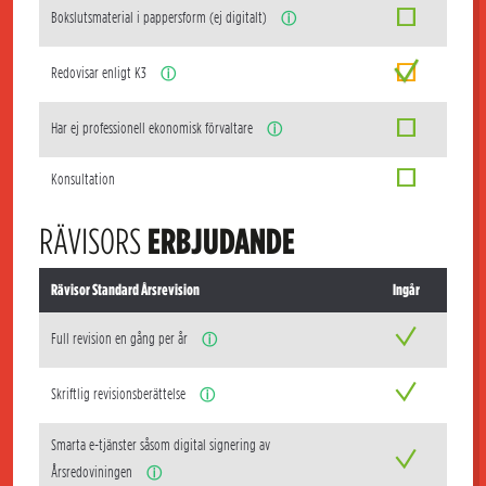
Bokslutsmaterial i pappersform (ej digitalt)
ⓘ
Redovisar enligt K3
ⓘ
Har ej professionell ekonomisk förvaltare
ⓘ
Konsultation
RÄVISORS
ERBJUDANDE
Rävisor Standard Årsrevision
Ingår
Full revision en gång per år
ⓘ
Skriftlig revisionsberättelse
ⓘ
Smarta e-tjänster såsom digital signering av
Årsredoviningen
ⓘ