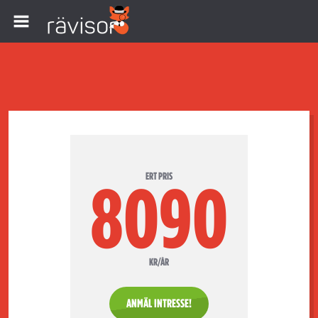
ERT PRIS
8090
KR/ÅR
ANMÄL INTRESSE!