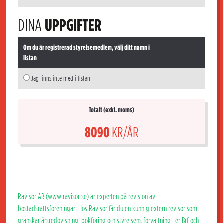
DINA
UPPGIFTER
Om du är registrerad styrelsemedlem, välj ditt namn i
listan
Jag finns inte med i listan
Totalt (exkl. moms)
8090
KR/ÅR
Rävisor AB (www.ravisor.se) är experten på revision av
bostadsrättsföreningar. Hos Rävisor får du en kunnig extern revisor som
granskar årsredovisning, bokföring och styrelsens förvaltning i er Brf och