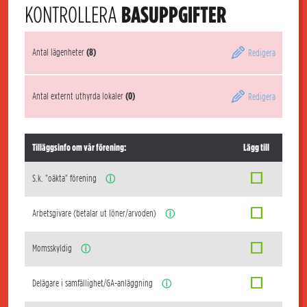
KONTROLLERA
BASUPPGIFTER
Antal lägenheter
(8)
Redigera
Antal externt uthyrda lokaler
(0)
Redigera
Tilläggsinfo om vår förening:
Lägg till
S.k. "oäkta" förening
ⓘ
Arbetsgivare (betalar ut löner/arvoden)
ⓘ
Momsskyldig
ⓘ
Delägare i samfällighet/GA-anläggning
ⓘ