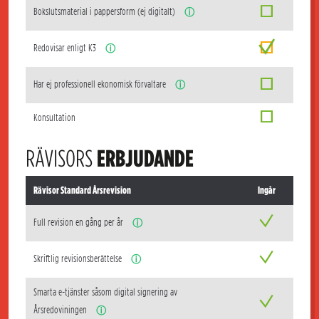
Bokslutsmaterial i pappersform (ej digitalt)
ⓘ
Redovisar enligt K3
ⓘ
Har ej professionell ekonomisk förvaltare
ⓘ
Konsultation
RÄVISORS
ERBJUDANDE
Rävisor Standard Årsrevision
Ingår
Full revision en gång per år
ⓘ
Skriftlig revisionsberättelse
ⓘ
Smarta e-tjänster såsom digital signering av
Årsredoviningen
ⓘ