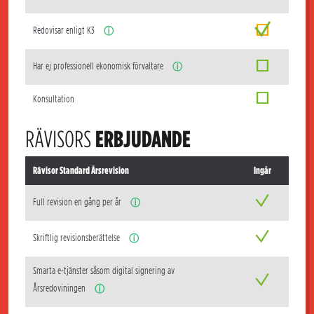
Redovisar enligt K3
ⓘ
Har ej professionell ekonomisk förvaltare
ⓘ
Konsultation
RÄVISORS
ERBJUDANDE
Rävisor Standard Årsrevision
Ingår
Full revision en gång per år
ⓘ
Skriftlig revisionsberättelse
ⓘ
Smarta e-tjänster såsom digital signering av
Årsredoviningen
ⓘ