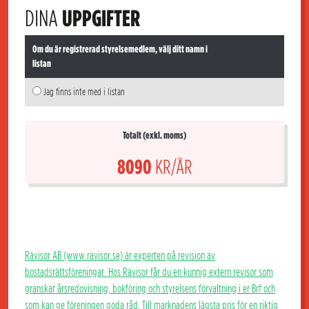
DINA
UPPGIFTER
Om du är registrerad styrelsemedlem, välj ditt namn i
listan
Jag finns inte med i listan
Totalt (exkl. moms)
8090
KR/ÅR
Rävisor AB (www.ravisor.se) är experten på revision av
bostadsrättsföreningar. Hos Rävisor får du en kunnig extern revisor som
granskar årsredovisning, bokföring och styrelsens förvaltning i er Brf och
som kan ge föreningen goda råd. Till marknadens lägsta pris för en riktig