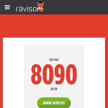
ERT PRIS
8090
KR/ÅR
ANMÄL INTRESSE!