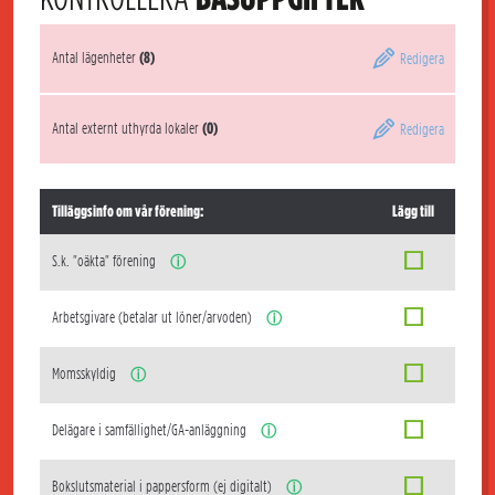
Antal lägenheter
(8)
Redigera
Antal externt uthyrda lokaler
(0)
Redigera
Tilläggsinfo om vår förening:
Lägg till
S.k. "oäkta" förening
ⓘ
Arbetsgivare (betalar ut löner/arvoden)
ⓘ
Momsskyldig
ⓘ
Delägare i samfällighet/GA-anläggning
ⓘ
Bokslutsmaterial i pappersform (ej digitalt)
ⓘ