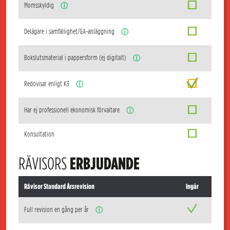
Momsskyldig
ⓘ
Delägare i samfällighet/GA-anläggning
ⓘ
Bokslutsmaterial i pappersform (ej digitalt)
ⓘ
Redovisar enligt K3
ⓘ
Har ej professionell ekonomisk förvaltare
ⓘ
Konsultation
RÄVISORS
ERBJUDANDE
Rävisor Standard Årsrevision
Ingår
Full revision en gång per år
ⓘ