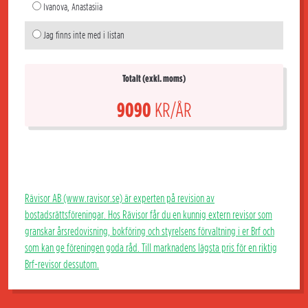
Ivanova, Anastasiia
Jag finns inte med i listan
Totalt (exkl. moms)
9090
KR/ÅR
Rävisor AB (www.ravisor.se) är experten på revision av
bostadsrättsföreningar. Hos Rävisor får du en kunnig extern revisor som
granskar årsredovisning, bokföring och styrelsens förvaltning i er Brf och
som kan ge föreningen goda råd. Till marknadens lägsta pris för en riktig
Brf-revisor dessutom.