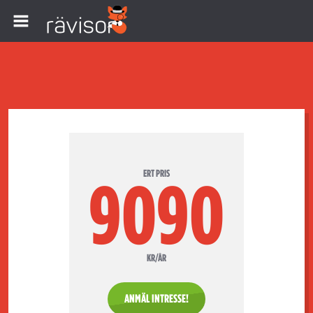
ERT PRIS
9090
KR/ÅR
ANMÄL INTRESSE!