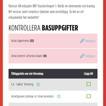
Rävisor AB erbjuder BRF Vaxskivlingen 1 i Borås en oberoende och kunnig
Brf-revisor samt smarta e-tjänster utan pristillägg. Ta del av ert
erbjudande här nedanför!
KONTROLLERA
BASUPPGIFTER
Antal lägenheter
(12)
Redigera
Antal externt uthyrda lokaler
(0)
Redigera
Tilläggsinfo om vår förening:
Lägg till
S.k. "oäkta" förening
ⓘ
Arbetsgivare (betalar ut löner/arvoden)
ⓘ