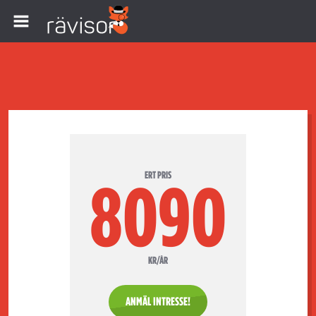
ERT PRIS
8090
KR/ÅR
ANMÄL INTRESSE!