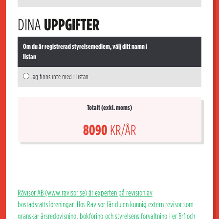
DINA
UPPGIFTER
Om du är registrerad styrelsemedlem, välj ditt namn i
listan
Jag finns inte med i listan
Totalt (exkl. moms)
8090
KR/ÅR
Rävisor AB (www.ravisor.se) är experten på revision av
bostadsrättsföreningar. Hos Rävisor får du en kunnig extern revisor som
granskar årsredovisning, bokföring och styrelsens förvaltning i er Brf och