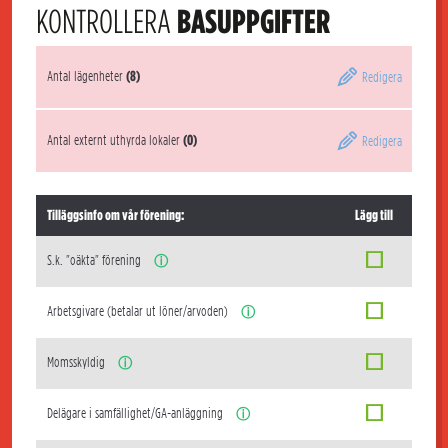
KONTROLLERA
BASUPPGIFTER
Antal lägenheter
(8)
Redigera
Antal externt uthyrda lokaler
(0)
Redigera
Tilläggsinfo om vår förening:
Lägg till
S.k. "oäkta" förening
ⓘ
Arbetsgivare (betalar ut löner/arvoden)
ⓘ
Momsskyldig
ⓘ
Delägare i samfällighet/GA-anläggning
ⓘ