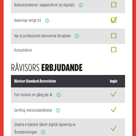
Bokslutsmaterial i pappersform (ej digitalt)
ⓘ
Redovisar enligt K3
ⓘ
Har ej professionell ekonomisk förvaltare
ⓘ
Konsultation
RÄVISORS
ERBJUDANDE
Rävisor Standard Årsrevision
Ingår
Full revision en gång per år
ⓘ
Skriftlig revisionsberättelse
ⓘ
Smarta e-tjänster såsom digital signering av
Årsredoviningen
ⓘ