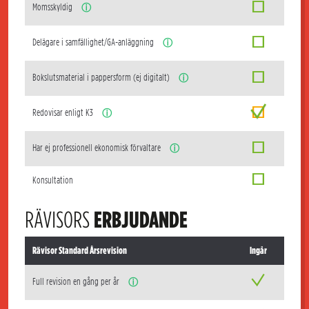
Momsskyldig
ⓘ
Delägare i samfällighet/GA-anläggning
ⓘ
Bokslutsmaterial i pappersform (ej digitalt)
ⓘ
Redovisar enligt K3
ⓘ
Har ej professionell ekonomisk förvaltare
ⓘ
Konsultation
RÄVISORS
ERBJUDANDE
Rävisor Standard Årsrevision
Ingår
Full revision en gång per år
ⓘ