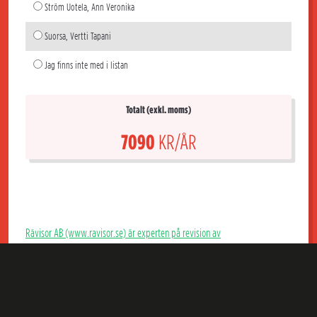
Ström Uotela, Ann Veronika
Suorsa, Vertti Tapani
Jag finns inte med i listan
Totalt (exkl. moms)
7090
KR/ÅR
Rävisor AB (www.ravisor.se) är experten på revision av
bostadsrättsföreningar. Hos Rävisor får du en kunnig extern revisor som
granskar årsredovisning, bokföring och styrelsens förvaltning i er Brf och
som kan ge föreningen goda råd. Till marknadens lägsta pris för en riktig
Brf-revisor dessutom.