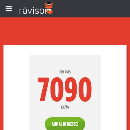
ERT PRIS
7090
KR/ÅR
ANMÄL INTRESSE!