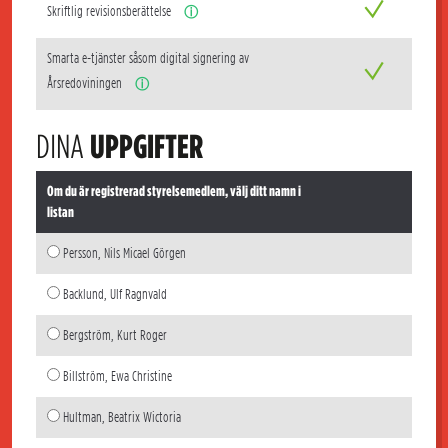
Skriftlig revisionsberättelse
ⓘ
Smarta e-tjänster såsom digital signering av
Årsredoviningen
ⓘ
DINA
UPPGIFTER
Om du är registrerad styrelsemedlem, välj ditt namn i
listan
Persson, Nils Micael Görgen
Backlund, Ulf Ragnvald
Bergström, Kurt Roger
Billström, Ewa Christine
Hultman, Beatrix Wictoria