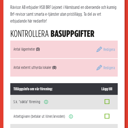
Rävisor AB erbjuder HSB BRF Lejonet i Härnösand en oberoende och kunnig
Brf-revisor samt smarta e-tjänster utan pristillägg. Ta del av ert
erbjudande här nedanför!
KONTROLLERA
BASUPPGIFTER
Antal lägenheter
(3)
Redigera
Antal externt uthyrda lokaler
(0)
Redigera
Tilläggsinfo om vår förening:
Lägg till
S.k. "oäkta" förening
ⓘ
Arbetsgivare (betalar ut löner/arvoden)
ⓘ