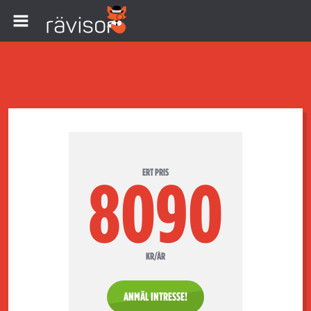
ERT PRIS
8090
KR/ÅR
ANMÄL INTRESSE!