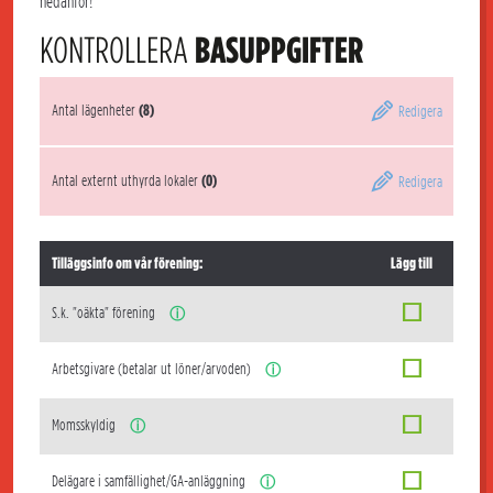
nedanför!
KONTROLLERA
BASUPPGIFTER
Antal lägenheter
(8)
Redigera
Antal externt uthyrda lokaler
(0)
Redigera
Tilläggsinfo om vår förening:
Lägg till
S.k. "oäkta" förening
ⓘ
Arbetsgivare (betalar ut löner/arvoden)
ⓘ
Momsskyldig
ⓘ
Delägare i samfällighet/GA-anläggning
ⓘ