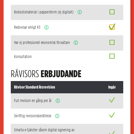
Bokslutsmaterial i pappersform (ej digitalt)
ⓘ
Redovisar enligt K3
ⓘ
Har ej professionell ekonomisk förvaltare
ⓘ
Konsultation
RÄVISORS
ERBJUDANDE
Rävisor Standard Årsrevision
Ingår
Full revision en gång per år
ⓘ
Skriftlig revisionsberättelse
ⓘ
Smarta e-tjänster såsom digital signering av