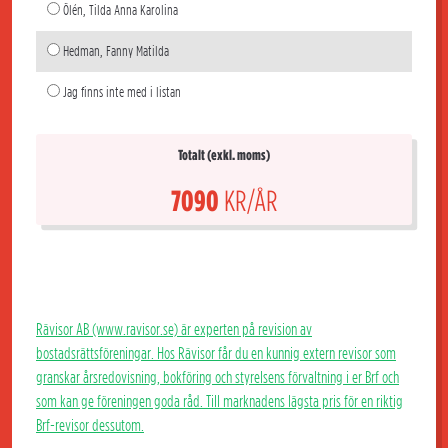
Ölén, Tilda Anna Karolina
Hedman, Fanny Matilda
Jag finns inte med i listan
Totalt (exkl. moms)
7090
KR/ÅR
Rävisor AB (www.ravisor.se) är experten på revision av
bostadsrättsföreningar. Hos Rävisor får du en kunnig extern revisor som
granskar årsredovisning, bokföring och styrelsens förvaltning i er Brf och
som kan ge föreningen goda råd. Till marknadens lägsta pris för en riktig
Brf-revisor dessutom.