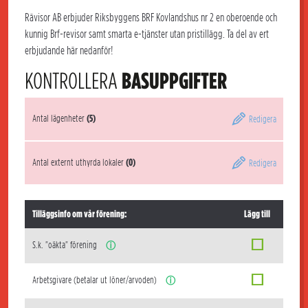
Rävisor AB erbjuder Riksbyggens BRF Kovlandshus nr 2 en oberoende och
kunnig Brf-revisor samt smarta e-tjänster utan pristillägg. Ta del av ert
erbjudande här nedanför!
KONTROLLERA
BASUPPGIFTER
Antal lägenheter
(5)
Redigera
Antal externt uthyrda lokaler
(0)
Redigera
Tilläggsinfo om vår förening:
Lägg till
S.k. "oäkta" förening
ⓘ
Arbetsgivare (betalar ut löner/arvoden)
ⓘ