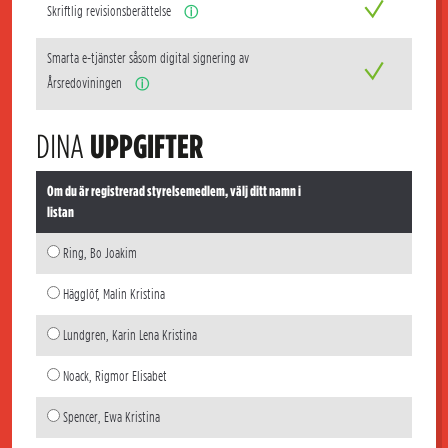
Skriftlig revisionsberättelse
ⓘ
Smarta e-tjänster såsom digital signering av
Årsredoviningen
ⓘ
DINA
UPPGIFTER
Om du är registrerad styrelsemedlem, välj ditt namn i
listan
Ring, Bo Joakim
Hägglöf, Malin Kristina
Lundgren, Karin Lena Kristina
Noack, Rigmor Elisabet
Spencer, Ewa Kristina