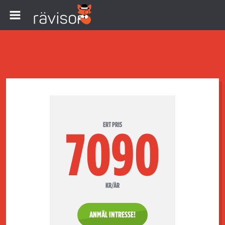
ERT PRIS
7090
KR/ÅR
ANMÄL INTRESSE!