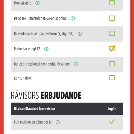
Momsskyldig
ⓘ
Delägare i samfällighet/GA-anläggning
ⓘ
Bokslutsmaterial i pappersform (ej digitalt)
ⓘ
Redovisar enligt K3
ⓘ
Har ej professionell ekonomisk förvaltare
ⓘ
Konsultation
RÄVISORS
ERBJUDANDE
Rävisor Standard Årsrevision
Ingår
Full revision en gång per år
ⓘ