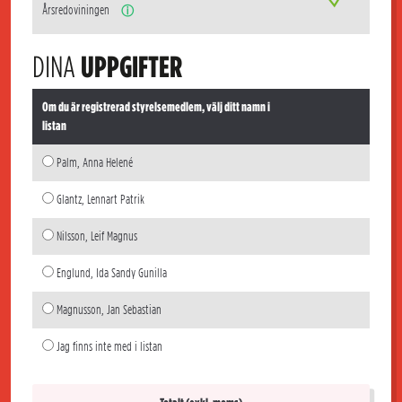
Årsredoviningen
ⓘ
DINA
UPPGIFTER
Om du är registrerad styrelsemedlem, välj ditt namn i
listan
Palm, Anna Helené
Glantz, Lennart Patrik
Nilsson, Leif Magnus
Englund, Ida Sandy Gunilla
Magnusson, Jan Sebastian
Jag finns inte med i listan