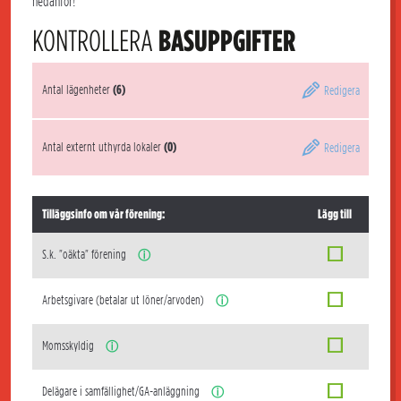
nedanför!
KONTROLLERA
BASUPPGIFTER
Antal lägenheter
(6)
Redigera
Antal externt uthyrda lokaler
(0)
Redigera
Tilläggsinfo om vår förening:
Lägg till
S.k. "oäkta" förening
ⓘ
Arbetsgivare (betalar ut löner/arvoden)
ⓘ
Momsskyldig
ⓘ
Delägare i samfällighet/GA-anläggning
ⓘ