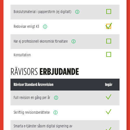
Bokslutsmaterial i pappersform (ej digitalt)
ⓘ
Redovisar enligt K3
ⓘ
Har ej professionell ekonomisk förvaltare
ⓘ
Konsultation
RÄVISORS
ERBJUDANDE
Rävisor Standard Årsrevision
Ingår
Full revision en gång per år
ⓘ
Skriftlig revisionsberättelse
ⓘ
Smarta e-tjänster såsom digital signering av