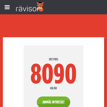
ERT PRIS
8090
KR/ÅR
ANMÄL INTRESSE!