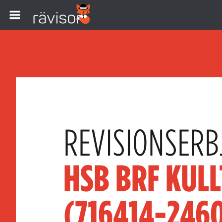
REVISIONSERB
HSB BRF KULL
(716414-246