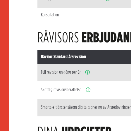
Konsultation
RÄVISORS
ERBJUDAN
Rävisor Standard Årsrevision
Full revision en gång per år
ⓘ
Skriftlig revisionsberättelse
ⓘ
Smarta e-tjänster såsom digital signering av Årsredovininge