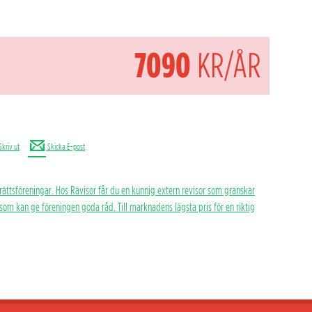
7090
KR/ÅR
Skriv ut
Skicka E-post
rättsföreningar. Hos Rävisor får du en kunnig extern revisor som granskar
h som kan ge föreningen goda råd. Till marknadens lägsta pris för en riktig