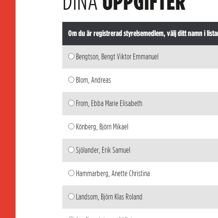
DINA
UPPGIFTER
Om du är registrerad styrelsemedlem, välj ditt namn i lista
Bengtson, Bengt Viktor Emmanuel
Blom, Andreas
From, Ebba Marie Elisabeth
Könberg, Björn Mikael
Sjölander, Erik Samuel
Hammarberg, Anette Christina
Landsom, Björn Klas Roland