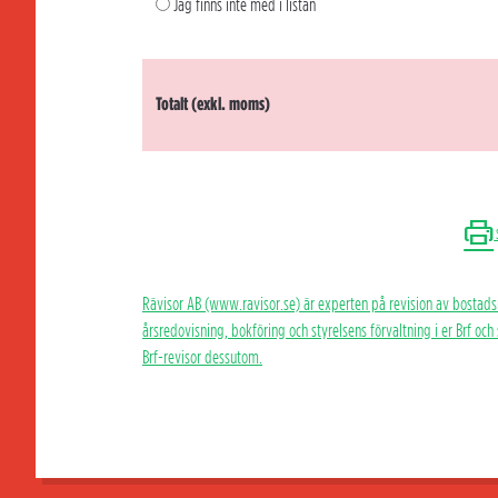
Jag finns inte med i listan
Totalt (exkl. moms)
Rävisor AB (www.ravisor.se) är experten på revision av bostads
årsredovisning, bokföring och styrelsens förvaltning i er Brf oc
Brf-revisor dessutom.