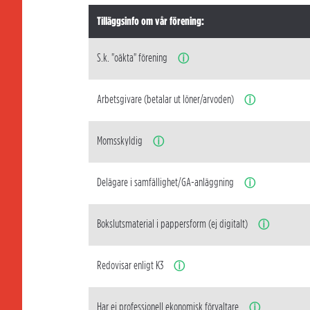
Tilläggsinfo om vår förening:
S.k. "oäkta" förening
ⓘ
Arbetsgivare (betalar ut löner/arvoden)
ⓘ
Momsskyldig
ⓘ
Delägare i samfällighet/GA-anläggning
ⓘ
Bokslutsmaterial i pappersform (ej digitalt)
ⓘ
Redovisar enligt K3
ⓘ
Har ej professionell ekonomisk förvaltare
ⓘ