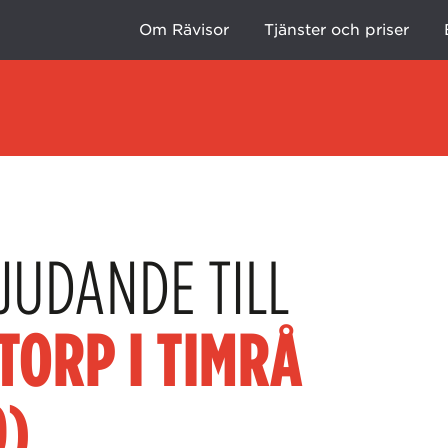
Om Rävisor
Tjänster och priser
JUDANDE TILL
TORP I TIMRÅ
0)