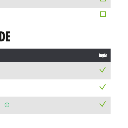
DE
Ingår
n
ⓘ