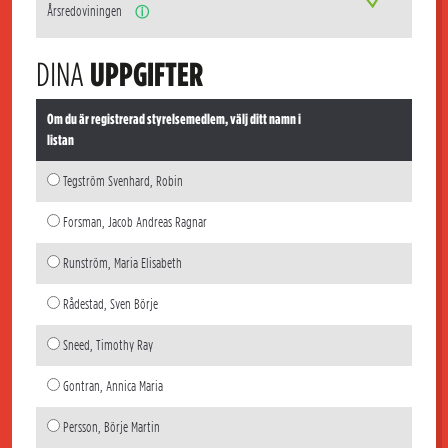
Årsredoviningen
ⓘ
DINA
UPPGIFTER
Om du är registrerad styrelsemedlem, välj ditt namn i
listan
Tegström Svenhard, Robin
Forsman, Jacob Andreas Ragnar
Runström, Maria Elisabeth
Rådestad, Sven Börje
Sneed, Timothy Ray
Gontran, Annica Maria
Persson, Börje Martin