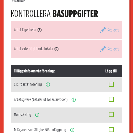
nedanför!
KONTROLLERA
BASUPPGIFTER
Antal lägenheter
(8)
Redigera
Antal externt uthyrda lokaler
(0)
Redigera
Tilläggsinfo om vår förening:
Lägg till
S.k. "oäkta" förening
ⓘ
Arbetsgivare (betalar ut löner/arvoden)
ⓘ
Momsskyldig
ⓘ
Delägare i samfällighet/GA-anläggning
ⓘ