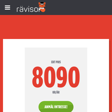
ERT PRIS
8090
KR/ÅR
ANMÄL INTRESSE!