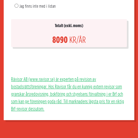
Jag finns inte med i listan
Totalt (exkl. moms)
8090
KR/ÅR
Rävisor AB (www.ravisor.se) är experten på revision av
bostadsrättsföreningar. Hos Rävisor får du en kunnig extern revisor som
granskar årsredovisning, bokföring och styrelsens förvaltning i er Brf och
som kan ge föreningen goda råd. Till marknadens lägsta pris för en riktig
Brf-revisor dessutom.