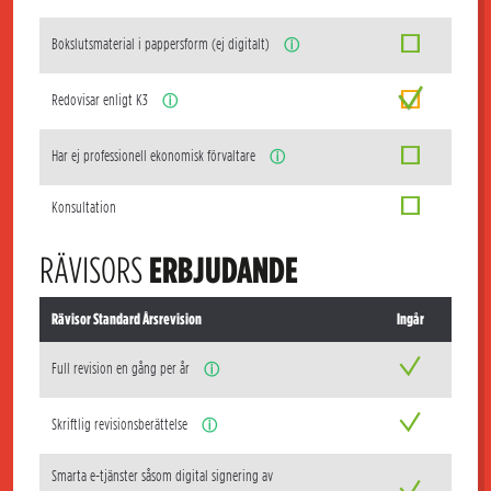
Bokslutsmaterial i pappersform (ej digitalt)
ⓘ
Redovisar enligt K3
ⓘ
Har ej professionell ekonomisk förvaltare
ⓘ
Konsultation
RÄVISORS
ERBJUDANDE
Rävisor Standard Årsrevision
Ingår
Full revision en gång per år
ⓘ
Skriftlig revisionsberättelse
ⓘ
Smarta e-tjänster såsom digital signering av